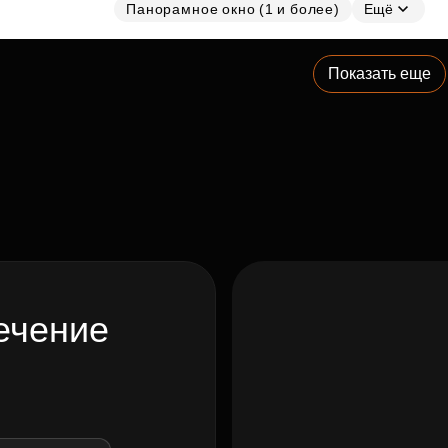
Панорамное окно (1 и более)
Ещё
Показать еще
ечение