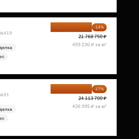
18 721 125 ₽
-14%
, №419
21 768 750 ₽
499 230 ₽ за м²
делка
ес
20 014 371 ₽
-17%
 №91
24 113 700 ₽
436 995 ₽ за м²
делка
ес