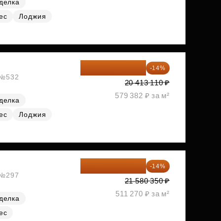
делка
ес
Лоджия
17 555 275 ₽
-14%
, №532
20 413 110 ₽
579 382 ₽ за м²
делка
ес
Лоджия
18 559 101 ₽
-14%
, №297
21 580 350 ₽
511 270 ₽ за м²
делка
ес