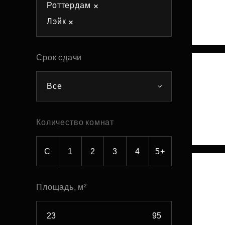
Роттердам
Рефинансирование
Лэйк
Срок сдачи
Все
Количество комнат
С
1
2
3
4
5+
Площадь, м²