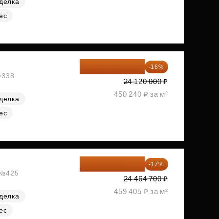
делка
ес
20 260 800 ₽
-16%
№338
24 120 000 ₽
450 240 ₽ за м²
делка
ес
20 305 701 ₽
-17%
, №425
24 464 700 ₽
459 405 ₽ за м²
делка
ес