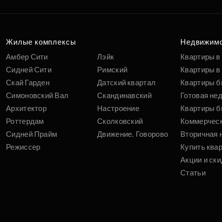
Жилые комплексы
Недвижим
Амбер Сити
Лэйк
Квартиры в
Сидней Сити
Римский
Квартиры в 
Скай Гарден
Датский квартал
Квартиры б
Симоновский Вал
Скандинавский
Готовая не
Архитектор
Настроение
Квартиры б
Роттердам
Сколковский
Коммерчес
Сидней Прайм
Движение. Говорово
Вторичная 
Режиссер
Купить ква
Акции и ски
Статьи