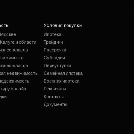
ость
Условия покупки
 Москве
Ипотека
Калуге и области
Трейд-ин
изнес-класса
Рассрочка
движимость
Субсидии
изнес-класса
Переуступка
кая недвижимость
Семейная ипотека
недвижимость
Военная ипотека
ртиру онлайн
Реквизиты
дки
Контакты
Документы