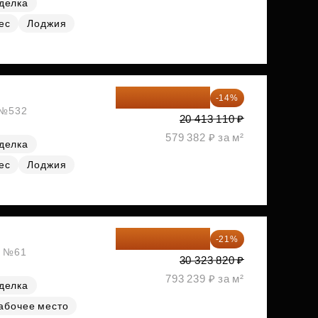
делка
ес
Лоджия
17 555 275 ₽
-14%
, №532
20 413 110 ₽
579 382 ₽ за м²
делка
ес
Лоджия
23 955 818 ₽
-21%
, №61
30 323 820 ₽
793 239 ₽ за м²
делка
абочее место