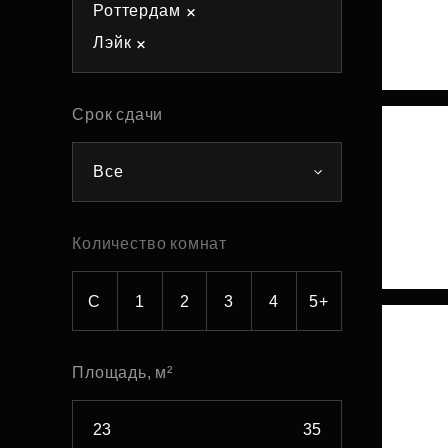
Роттердам
Рефинансирование
Лэйк
Срок сдачи
Все
Количество комнат
С
1
2
3
4
5+
Площадь, м²