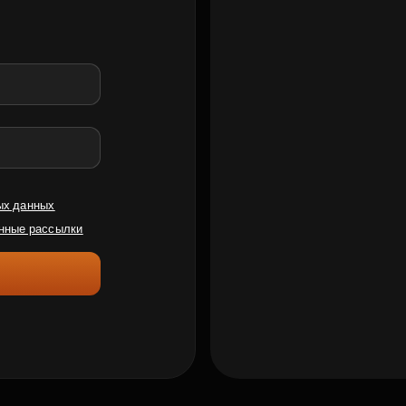
ых данных
нные рассылки