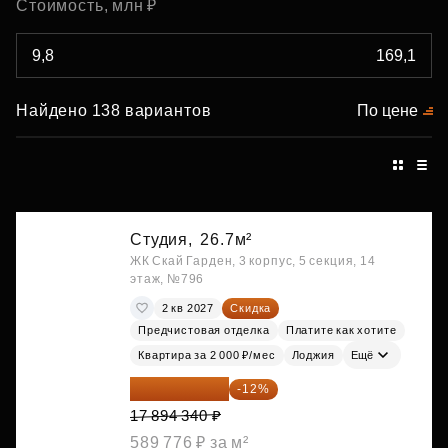
Стоимость, млн ₽
Найдено 138 вариантов
По цене
Студия,
26.7м²
ЖК Скай Гарден, 3 корпус, 5 секция, 14
этаж, №796
2 кв 2027
Скидка
Предчистовая отделка
Платите как хотите
Квартира за 2 000 ₽/мес
Лоджия
Ещё
15 747 019 ₽
-12%
17 894 340 ₽
589 776 ₽ за м²