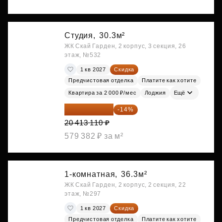
Студия,
30.3м²
ЖК Скай Гарден, 2 корпус, 3 секция, 26
этаж, №532
1 кв 2027
Скидка
Предчистовая отделка
Платите как хотите
Квартира за 2 000 ₽/мес
Лоджия
Ещё
17 555 275 ₽
-14%
20 413 110 ₽
579 382 ₽ за м²
1-комнатная,
36.3м²
ЖК Скай Гарден, 2 корпус, 2 секция, 22
этаж, №297
1 кв 2027
Скидка
Предчистовая отделка
Платите как хотите