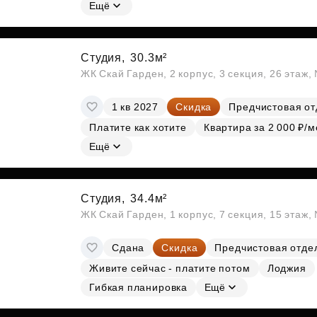
Субсидии
Ещё
Студия,
30.3м²
ЖК Скай Гарден, 2 корпус, 3 секция, 26 этаж
1 кв 2027
Скидка
Предчистовая от
Платите как хотите
Квартира за 2 000 ₽/м
Ещё
Студия,
34.4м²
ЖК Скай Гарден, 1 корпус, 7 секция, 15 этаж
Сдана
Скидка
Предчистовая отде
Живите сейчас - платите потом
Лоджия
Гибкая планировка
Ещё