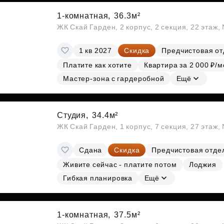
1-комнатная,
36.3м²
ЖК Скай Гарден, 2 корпус, 2 секция, 22 этаж
1 кв 2027
Скидка
Предчистовая от
Платите как хотите
Квартира за 2 000 ₽/м
Мастер-зона с гардеробной
Ещё
Студия,
34.4м²
ЖК Скай Гарден, 1 корпус, 7 секция, 27 этаж
Сдана
Скидка
Предчистовая отде
Живите сейчас - платите потом
Лоджия
Гибкая планировка
Ещё
1-комнатная,
37.5м²