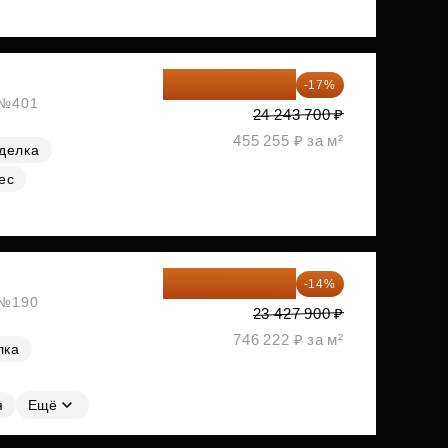
20 122 271 ₽
-17%
, №401
24 243 700 ₽
455 255 ₽ за м²
делка
ес
20 147 994 ₽
-14%
, №190
23 427 900 ₽
746 222 ₽ за м²
лка
я
Ещё