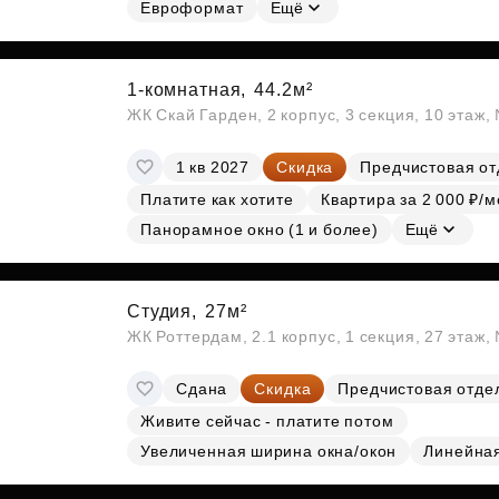
Евроформат
Ещё
1-комнатная,
44.2м²
ЖК Скай Гарден, 2 корпус, 3 секция, 10 этаж
1 кв 2027
Скидка
Предчистовая от
Платите как хотите
Квартира за 2 000 ₽/м
Панорамное окно (1 и более)
Ещё
Студия,
27м²
ЖК Роттердам, 2.1 корпус, 1 секция, 27 этаж
Сдана
Скидка
Предчистовая отде
Живите сейчас - платите потом
Увеличенная ширина окна/окон
Линейна