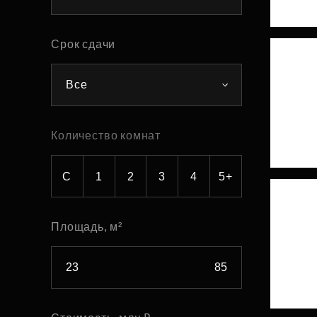
Рефинансирование
Срок сдачи
Все
Количество комнат
С
1
2
3
4
5+
Площадь, м²