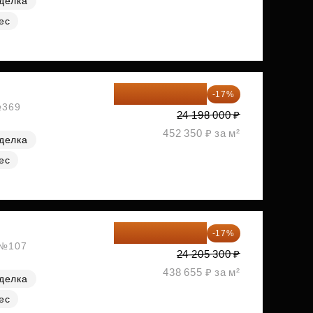
делка
ес
20 084 340 ₽
-17%
№369
24 198 000 ₽
452 350 ₽ за м²
делка
ес
20 090 399 ₽
-17%
, №107
24 205 300 ₽
438 655 ₽ за м²
делка
ес