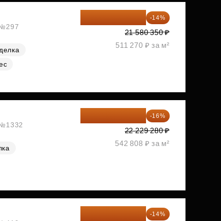
18 559 101 ₽
-14%
, №297
21 580 350 ₽
511 270 ₽ за м²
делка
ес
18 672 595 ₽
-16%
, №1332
22 229 280 ₽
542 808 ₽ за м²
лка
18 721 125 ₽
-14%