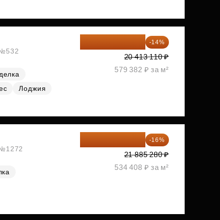
17 555 275 ₽
-14%
, №532
20 413 110 ₽
579 382 ₽ за м²
делка
ес
Лоджия
18 383 635 ₽
-16%
, №1272
21 885 280 ₽
534 408 ₽ за м²
лка