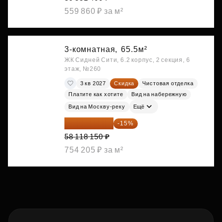
559 860 ₽ за м²
3-комнатная,
65.5м²
ЖК Сидней Сити, 6.2 корпус, 2 секция, 6
этаж, №260
3 кв 2027
Скидка
Чистовая отделка
Платите как хотите
Вид на набережную
Вид на Москву-реку
Ещё
49 400 428 ₽
-15%
58 118 150 ₽
754 205 ₽ за м²