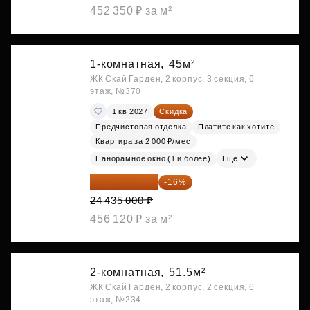
452 350 ₽ за м²
1-комнатная,
45м²
ЖК Скай Гарден, 2 корпус, 3 секция, 6
этаж, №370
1 кв 2027
Скидка
Предчистовая отделка
Платите как хотите
Квартира за 2 000 ₽/мес
Панорамное окно (1 и более)
Ещё
20 525 400 ₽
-16%
24 435 000 ₽
456 120 ₽ за м²
2-комнатная,
51.5м²
ЖК Скай Гарден, 2 корпус, 2 секция, 6
этаж, №234