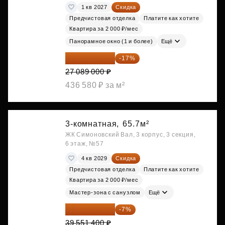
1 кв 2027
Скидка
Предчистовая отделка
Платите как хотите
Квартира за 2 000 ₽/мес
Панорамное окно (1 и более)
Ещё
22 483 870 ₽
-17%
27 089 000 ₽
436 580 ₽ за м²
3-комнатная,
65.7м²
ЖК Симоновский Вал, 3 корпус, 3 секция,
6 этаж, №57
4 кв 2029
Скидка
Предчистовая отделка
Платите как хотите
Квартира за 2 000 ₽/мес
Мастер-зона с санузлом
Ещё
36 782 802 ₽
-7%
39 551 400 ₽