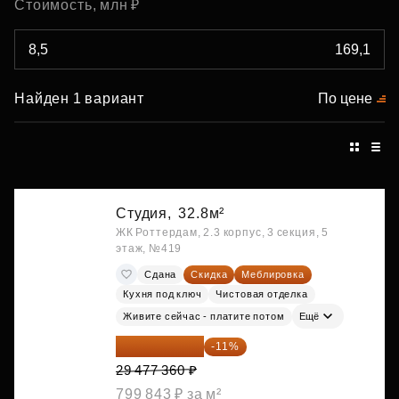
Стоимость, млн ₽
Найден 1 вариант
По цене
Студия,
32.8м²
ЖК Роттердам, 2.3 корпус, 3 секция, 5
этаж, №419
Сдана
Скидка
Меблировка
Кухня под ключ
Чистовая отделка
Живите сейчас - платите потом
Ещё
26 234 850 ₽
-11%
29 477 360 ₽
799 843 ₽ за м²