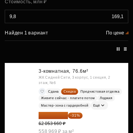
Стоимость, млн ₽
Найден 1 вариант
По цене
3-комнатная,
76.6м²
ЖК Сидней Сити, 3 корпус, 1 секция, 2
этаж, №6
Сдана
Скидка
Предчистовая отделка
Живите сейчас - платите потом
Лоджия
Мастер-зона с гардеробной
Ещё
42 817 025 ₽
-31%
62 053 660 ₽
558 969 ₽ за м²