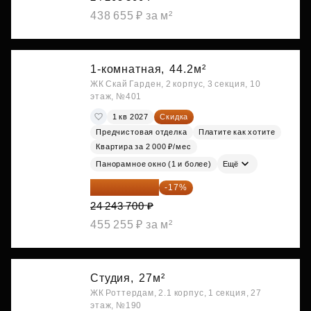
438 655 ₽ за м²
1-комнатная,
44.2м²
ЖК Скай Гарден, 2 корпус, 3 секция, 10
этаж, №401
1 кв 2027
Скидка
Предчистовая отделка
Платите как хотите
Квартира за 2 000 ₽/мес
Панорамное окно (1 и более)
Ещё
20 122 271 ₽
-17%
24 243 700 ₽
455 255 ₽ за м²
Студия,
27м²
ЖК Роттердам, 2.1 корпус, 1 секция, 27
этаж, №190