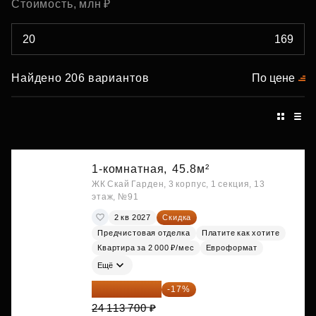
Стоимость, млн ₽
Найдено 206 вариантов
По цене
1-комнатная,
45.8м²
ЖК Скай Гарден, 3 корпус, 1 секция, 13
этаж, №91
2 кв 2027
Скидка
Предчистовая отделка
Платите как хотите
Квартира за 2 000 ₽/мес
Евроформат
Ещё
20 014 371 ₽
-17%
24 113 700 ₽