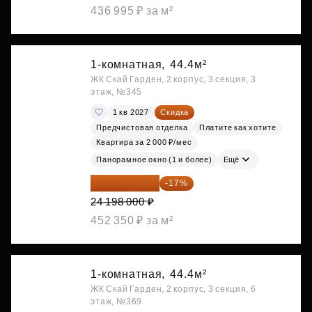
436 995 ₽ за м²
1-комнатная,
44.4м²
ЖК Скай Гарден, 2 корпус, 3 секция, 3
этаж, №345
1 кв 2027
Скидка
Предчистовая отделка
Платите как хотите
Квартира за 2 000 ₽/мес
Панорамное окно (1 и более)
Ещё
20 084 340 ₽
-17%
24 198 000 ₽
452 350 ₽ за м²
1-комнатная,
44.4м²
ЖК Скай Гарден, 2 корпус, 3 секция, 6
этаж, №369