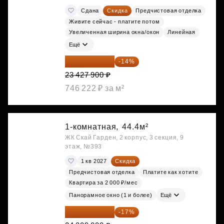
Сдана
Скидка
Предчистовая отделка
Живите сейчас - платите потом
Увеличенная ширина окна/окон
Линейная
Ещё
20 147 994 ₽
-14%
23 427 900 ₽
746 222 ₽ за м²
1-комнатная,
44.4м²
ЖК Скай Гарден, 2 корпус, 3 секция, 9
этаж, №393
1 кв 2027
Скидка
Предчистовая отделка
Платите как хотите
Квартира за 2 000 ₽/мес
Панорамное окно (1 и более)
Ещё
20 176 470 ₽
-17%