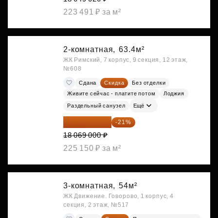
223 491 ₽ за м²
2-комнатная,
63.4м²
ЖК Римский, 7 корпус, 9 секция, 12 этаж,
№608
Сдана
Скидка
Без отделки
Живите сейчас - платите потом
Лоджия
Раздельный санузел
Ещё
14 274 510 ₽
-21%
18 069 000 ₽
225 150 ₽ за м²
3-комнатная,
54м²
ЖК Движение. Говорово, 1 корпус, 4
секция, 2 этаж, №517