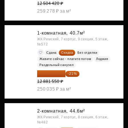
12 504 420 ₽
259 278 ₽ за м²
1-комнатная,
40.7м²
ЖК Римский, 7 корпус, 9 секция, 5 этаж,
№572
Сдана
Скидка
Без отделки
Живите сейчас - платите потом
Лоджия
Раздельный санузел
10 176 425 ₽
-21%
12 881 550 ₽
250 035 ₽ за м²
2-комнатная,
44.6м²
ЖК Римский, 7 корпус, 8 секция, 6 этаж,
№482