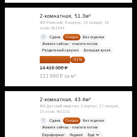
2-комнатная,
51.3м²
ЖК Римский, 8 корпус, 22 секция, 10
этаж, №1634
Сдана
Скидка
Без отделки
Живите сейчас - платите потом
Раздельный санузел
Большая кухня
11 388 087 ₽
-21%
14 415 300 ₽
221 990 ₽ за м²
2-комнатная,
43.4м²
ЖК Датский квартал, 2 корпус, 17 секция,
15 этаж, №1131
Сдана
Скидка
Без отделки
Живите сейчас - платите потом
Евроформат
Лоджия
Ещё