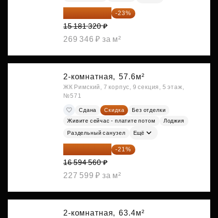
11 689 616 ₽
-23%
15 181 320 ₽
269 346 ₽ за м²
2-комнатная,
57.6м²
ЖК Римский, 7 корпус, 9 секция, 5 этаж,
№571
Сдана
Скидка
Без отделки
Живите сейчас - платите потом
Лоджия
Раздельный санузел
Ещё
13 109 702 ₽
-21%
16 594 560 ₽
227 599 ₽ за м²
2-комнатная,
63.4м²