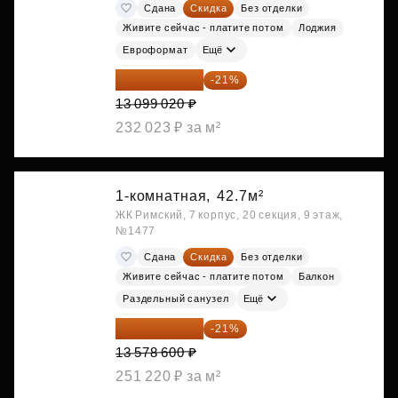
Сдана
Скидка
Без отделки
Живите сейчас - платите потом
Лоджия
Евроформат
Ещё
10 348 226 ₽
-21%
13 099 020 ₽
232 023 ₽ за м²
1-комнатная,
42.7м²
ЖК Римский, 7 корпус, 20 секция, 9 этаж,
№1477
Сдана
Скидка
Без отделки
Живите сейчас - платите потом
Балкон
Раздельный санузел
Ещё
10 727 094 ₽
-21%
13 578 600 ₽
251 220 ₽ за м²