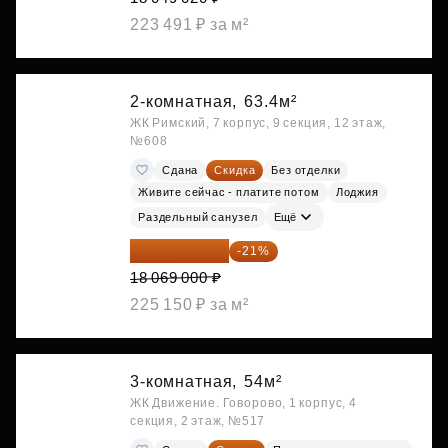
223 491 ₽ за м²
2-комнатная,
63.4м²
ЖК Римский, 7 корпус, 9 секция, 12 этаж,
№608
Сдана
Скидка
Без отделки
Живите сейчас - платите потом
Лоджия
Раздельный санузел
Ещё
14 274 510 ₽
-21%
18 069 000 ₽
225 150 ₽ за м²
3-комнатная,
54м²
ЖК Движение. Говорово, 1 корпус, 4
секция, 2 этаж, №517