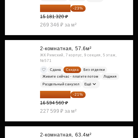
11 689 616 ₽
-23%
15 181 320 ₽
269 346 ₽ за м²
2-комнатная,
57.6м²
ЖК Римский, 7 корпус, 9 секция, 5 этаж,
№571
Сдана
Скидка
Без отделки
Живите сейчас - платите потом
Лоджия
Раздельный санузел
Ещё
13 109 702 ₽
-21%
16 594 560 ₽
227 599 ₽ за м²
2-комнатная,
63.4м²