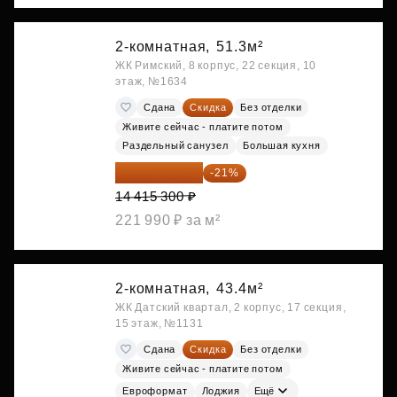
2-комнатная,
51.3м²
ЖК Римский, 8 корпус, 22 секция, 10
этаж, №1634
Сдана
Скидка
Без отделки
Живите сейчас - платите потом
Раздельный санузел
Большая кухня
11 388 087 ₽
-21%
14 415 300 ₽
221 990 ₽ за м²
2-комнатная,
43.4м²
ЖК Датский квартал, 2 корпус, 17 секция,
15 этаж, №1131
Сдана
Скидка
Без отделки
Живите сейчас - платите потом
Евроформат
Лоджия
Ещё