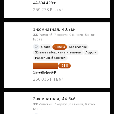
12 504 420 ₽
259 278 ₽ за м²
1-комнатная,
40.7м²
ЖК Римский, 7 корпус, 9 секция, 5 этаж,
№572
Сдана
Скидка
Без отделки
Живите сейчас - платите потом
Лоджия
Раздельный санузел
10 176 425 ₽
-21%
12 881 550 ₽
250 035 ₽ за м²
2-комнатная,
44.6м²
ЖК Римский, 7 корпус, 8 секция, 6 этаж,
№482