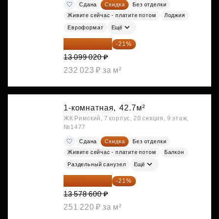
Сдана
Скидка
Без отделки
Живите сейчас - платите потом
Лоджия
Евроформат
Ещё
10 348 226 ₽
-21%
13 099 020 ₽
232 023 ₽ за м²
1-комнатная,
42.7м²
ЖК Римский, 7 корпус, 20 секция, 9 этаж,
№1477
Сдана
Скидка
Без отделки
Живите сейчас - платите потом
Балкон
Раздельный санузел
Ещё
10 727 094 ₽
-21%
13 578 600 ₽
251 220 ₽ за м²