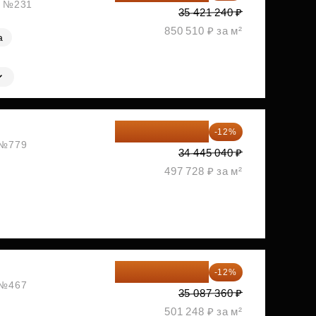
ж, №231
35 421 240 ₽
850 510 ₽ за м²
а
30 311 635 ₽
-12%
, №779
34 445 040 ₽
497 728 ₽ за м²
30 876 877 ₽
-12%
, №467
35 087 360 ₽
501 248 ₽ за м²