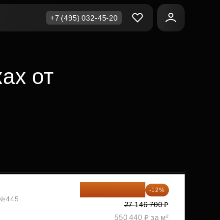
+7 (495) 032-45-20
ичная недвижимость
еринский капитал
ите сейчас — платите
ах от
ка и продажа
ом
упка онлайн
Все акции
А
родная недвижимость
и скидки
рт в окружении природы
Все акции
стиции в коммерцию
возможности для роста
23 889 096 ₽
-12%
, №445
27 146 700 ₽
осы и ответы
550 440 ₽ за м²
ы на популярные вопросы