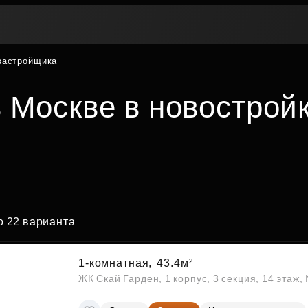
 застройщика
Вторичная недвижимость
Контакты
Втор
Рассрочка
Мат
Купите сейчас — платите
Жив
в Москве в новостройк
Покуп
потом
пот
Трейд-ин
Поддержка
Пок
Платите как хотите
Программы рассрочки
Переуступка
ЦФ
ская
Заго
Купите сейчас — платите потом
ость
Комфо
Живите сейчас — платите потом
Рассрочка для беременных
 22 варианта
Инве
Рассрочка на паркинг
Ваши 
Рассрочка на кладовые
По площади
По этажу
1-комнатная,
43.4м²
ЖК Скай Гарден, 1 корпус, 3 секция, 14 этаж
Трейд-ин
Вопр
Акции и скидки
Ответ