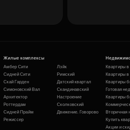
Жилые комплексы
Недвижим
Амбер Сити
Лэйк
Квартиры в
Сидней Сити
Римский
Квартиры в 
Скай Гарден
Датский квартал
Квартиры б
Симоновский Вал
Скандинавский
Готовая не
Архитектор
Настроение
Квартиры б
Роттердам
Сколковский
Коммерчес
Сидней Прайм
Движение. Говорово
Вторичная 
Режиссер
Купить ква
Акции и ски