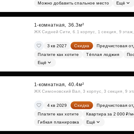
Можно добавить спальное место
Ещё
1-комнатная,
36.3м²
ЖК Сидней Сити, 6.1 корпус, 1 секция, 9 этаж
3 кв 2027
Скидка
Предчистовая от
Платите как хотите
Тёплая лоджия
По
Ещё
1-комнатная,
40.4м²
ЖК Симоновский Вал, 3 корпус, 3 секция, 9 э
4 кв 2029
Скидка
Предчистовая от
Платите как хотите
Квартира за 2 000 ₽/м
Гибкая планировка
Ещё