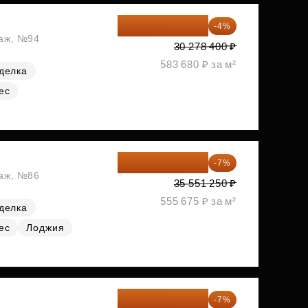
29 067 264 ₽
-4%
таж, №94
30 278 400 ₽
583 680 ₽ за м²
делка
ес
33 062 663 ₽
-7%
таж, №86
35 551 250 ₽
555 675 ₽ за м²
делка
ес
Лоджия
33 290 280 ₽
-7%