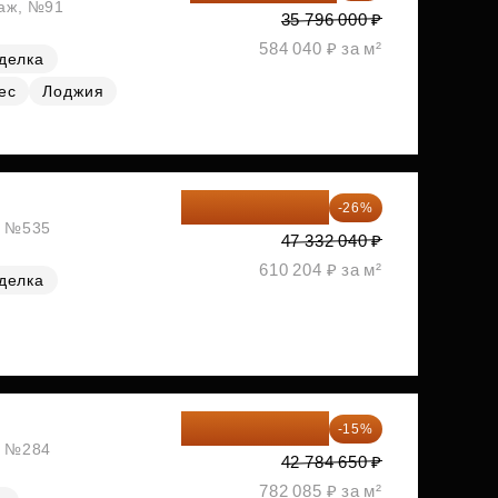
таж, №91
35 796 000 ₽
584 040 ₽ за м²
делка
ес
Лоджия
35 025 710 ₽
-26%
ж, №535
47 332 040 ₽
610 204 ₽ за м²
делка
36 366 953 ₽
-15%
ж, №284
42 784 650 ₽
782 085 ₽ за м²