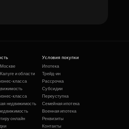
ость
Условия покупки
 Москве
Ипотека
Калуге и области
Трейд-ин
изнес-класса
Рассрочка
движимость
Субсидии
изнес-класса
Переуступка
кая недвижимость
Семейная ипотека
недвижимость
Военная ипотека
ртиру онлайн
Реквизиты
дки
Контакты