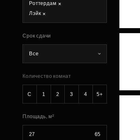
Роттердам
Рефинансирование
Лэйк
Срок сдачи
Все
Количество комнат
С
1
2
3
4
5+
Площадь, м²