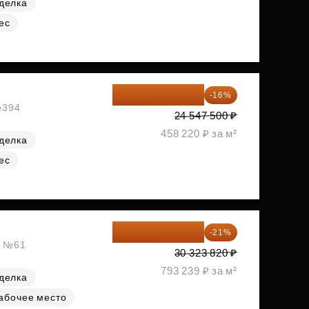
делка
ес
20 619 900 ₽
-16%
№394
24 547 500 ₽
458 220 ₽ за м²
делка
ес
23 955 818 ₽
-21%
, №61
30 323 820 ₽
793 239 ₽ за м²
делка
абочее место