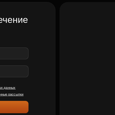
ечение
ых данных
нные рассылки