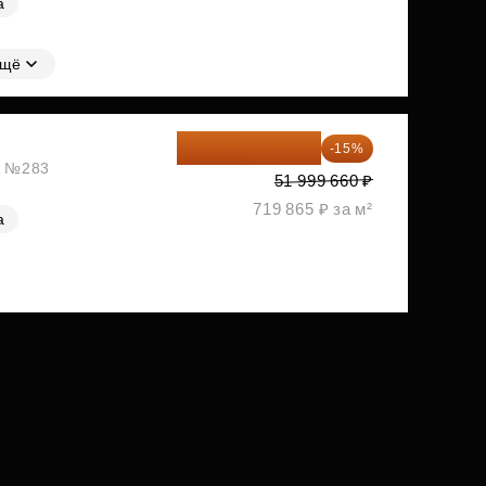
а
щё
44 199 711 ₽
-15%
ж, №283
51 999 660 ₽
719 865 ₽ за м²
а