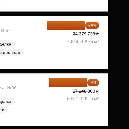
25 441 000 ₽
-26%
, №59
34 379 730 ₽
700 854 ₽ за м²
делка
стирочная
26 062 848 ₽
-4%
таж, №96
27 148 800 ₽
645 120 ₽ за м²
делка
ес