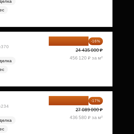
делка
ес
20 525 400 ₽
-16%
№370
24 435 000 ₽
456 120 ₽ за м²
делка
ес
22 483 870 ₽
-17%
№234
27 089 000 ₽
436 580 ₽ за м²
делка
ес