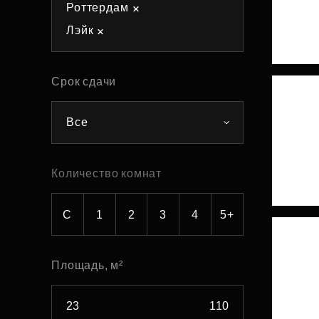
Роттердам
Рефинансирование
Лэйк
Срок сдачи
Все
Количество комнат
С
1
2
3
4
5+
Площадь, м²