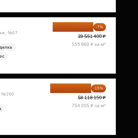
36 782 802 ₽
-7%
таж, №57
39 551 400 ₽
559 860 ₽ за м²
делка
ес
49 400 428 ₽
-15%
ж, №260
58 118 150 ₽
754 205 ₽ за м²
а