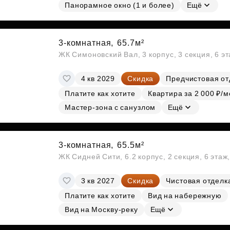
Панорамное окно (1 и более)
Ещё
3-комнатная,
65.7м²
ЖК Симоновский Вал, 3 корпус, 3 секция, 6 э
4 кв 2029
Скидка
Предчистовая от
Платите как хотите
Квартира за 2 000 ₽/м
Мастер-зона с санузлом
Ещё
3-комнатная,
65.5м²
ЖК Сидней Сити, 6.2 корпус, 2 секция, 6 эта
3 кв 2027
Скидка
Чистовая отделк
Платите как хотите
Вид на набережную
Вид на Москву-реку
Ещё