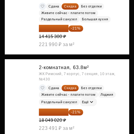
Сдана
Скидка
Без отделки
Живите сейчас - платите потом
Раздельный санузел
Большая кухня
11 388 087 ₽
-21%
14 415 300 ₽
221 990 ₽ за м²
2-комнатная,
63.8м²
ЖК Римский, 7 корпус, 7 секция, 10 этаж,
№430
Сдана
Скидка
Без отделки
Живите сейчас - платите потом
Лоджия
Раздельный санузел
Ещё
14 258 726 ₽
-21%
18 049 020 ₽
223 491 ₽ за м²