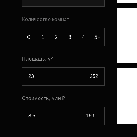
Рефинансирование
Количество комнат
С
1
2
3
4
5+
Площадь, м²
Стоимость, млн ₽