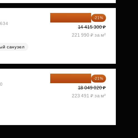
11 388 087 ₽
-21%
1634
14 415 300 ₽
221 990 ₽ за м²
ый санузел
14 258 726 ₽
-21%
30
18 049 020 ₽
223 491 ₽ за м²