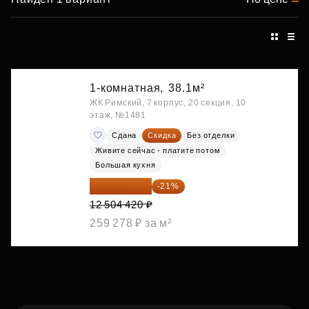
1-комнатная,
38.1м²
ЖК Римский, 7 корпус, 20 секция, 10
этаж, №1481
Сдана
Скидка
Без отделки
Живите сейчас - платите потом
Большая кухня
9 878 492 ₽
-21%
12 504 420 ₽
259 278 ₽ за м²