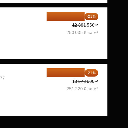
10 176 425 ₽
-21%
2
12 881 550 ₽
250 035 ₽ за м²
10 727 094 ₽
-21%
477
13 578 600 ₽
251 220 ₽ за м²