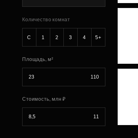
Рефинансирование
Количество комнат
С
1
2
3
4
5+
Площадь, м²
Стоимость, млн ₽