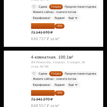
Сдана
Скидка
Предчистовая отделка
Живите сейчас - платите потом
Евроформат
Лоджия
Ещё
64 738 374 ₽
-9%
71 141 070 ₽
646 737 ₽ за м²
4-комнатная,
100.1м²
ЖК Режиссер, 3 корпус, 5 секция, 30
этаж, №788
Сдана
Скидка
Предчистовая отделка
Живите сейчас - платите потом
Евроформат
Лоджия
Ещё
64 920 556 ₽
-9%
71 341 270 ₽
648 557 ₽ за м²