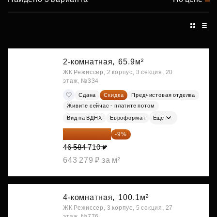
2-комнатная,
65.9м²
ЖК Режиссер, 2 корпус, 3 секция, 20
этаж, №334
Сдана
Скидка
Предчистовая отделка
Живите сейчас - платите потом
Вид на ВДНХ
Евроформат
Ещё
42 392 086 ₽
-9%
46 584 710 ₽
643 279 ₽ за м²
4-комнатная,
100.1м²
ЖК Режиссер, 3 корпус, 5 секция, 27
этаж, №776