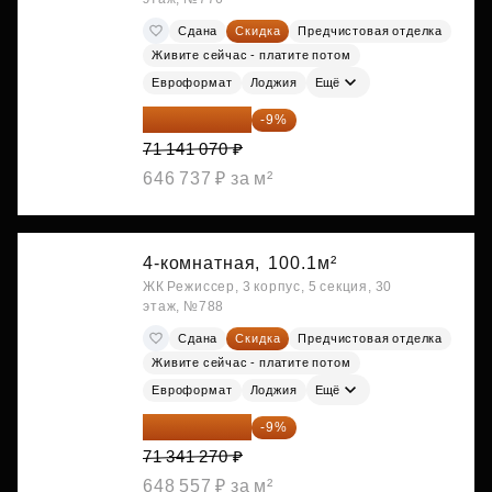
Сдана
Скидка
Предчистовая отделка
Живите сейчас - платите потом
Евроформат
Лоджия
Ещё
64 738 374 ₽
-9%
71 141 070 ₽
646 737 ₽ за м²
4-комнатная,
100.1м²
ЖК Режиссер, 3 корпус, 5 секция, 30
этаж, №788
Сдана
Скидка
Предчистовая отделка
Живите сейчас - платите потом
Евроформат
Лоджия
Ещё
64 920 556 ₽
-9%
71 341 270 ₽
648 557 ₽ за м²