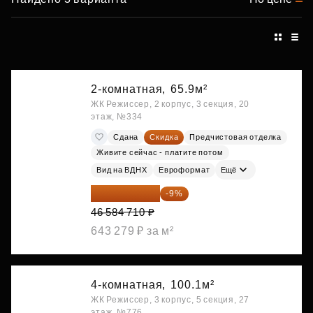
2-комнатная,
65.9м²
ЖК Режиссер, 2 корпус, 3 секция, 20
этаж, №334
Сдана
Скидка
Предчистовая отделка
Живите сейчас - платите потом
Вид на ВДНХ
Евроформат
Ещё
42 392 086 ₽
-9%
46 584 710 ₽
643 279 ₽ за м²
4-комнатная,
100.1м²
ЖК Режиссер, 3 корпус, 5 секция, 27
этаж, №776