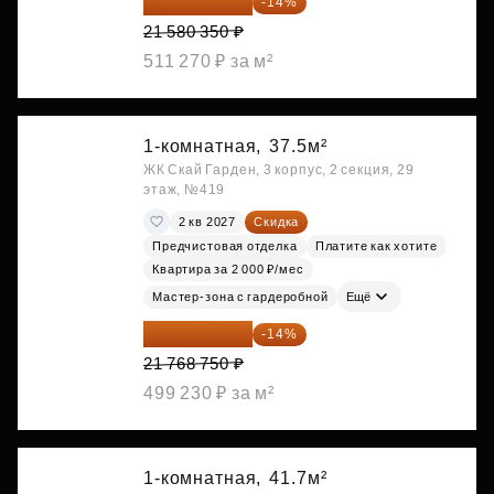
18 559 101 ₽
-14%
21 580 350 ₽
511 270 ₽ за м²
1-комнатная,
37.5м²
ЖК Скай Гарден, 3 корпус, 2 секция, 29
этаж, №419
2 кв 2027
Скидка
Предчистовая отделка
Платите как хотите
Квартира за 2 000 ₽/мес
Мастер-зона с гардеробной
Ещё
18 721 125 ₽
-14%
21 768 750 ₽
499 230 ₽ за м²
1-комнатная,
41.7м²