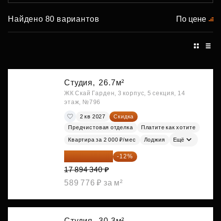
Найдено 80 вариантов
По цене
Студия,
26.7м²
ЖК Скай Гарден, 3 корпус, 5 секция, 14
этаж, №796
2 кв 2027
Скидка
Предчистовая отделка
Платите как хотите
Квартира за 2 000 ₽/мес
Лоджия
Ещё
15 747 019 ₽
-12%
17 894 340 ₽
589 776 ₽ за м²
Студия,
30.3м²