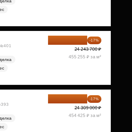
делка
ес
20 122 271 ₽
-17%
, №401
24 243 700 ₽
455 255 ₽ за м²
делка
ес
20 176 470 ₽
-17%
№393
24 309 000 ₽
454 425 ₽ за м²
делка
ес