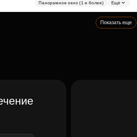
Панорамное окно (1 и более)
Ещё
Показать еще
ечение