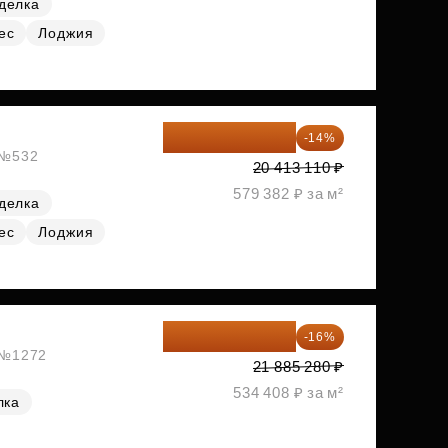
делка
ес
Лоджия
17 555 275 ₽
-14%
, №532
20 413 110 ₽
579 382 ₽ за м²
делка
ес
Лоджия
18 383 635 ₽
-16%
, №1272
21 885 280 ₽
534 408 ₽ за м²
лка