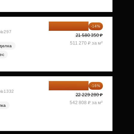
18 559 101 ₽
-14%
, №297
21 580 350 ₽
511 270 ₽ за м²
делка
ес
18 672 595 ₽
-16%
, №1332
22 229 280 ₽
542 808 ₽ за м²
лка