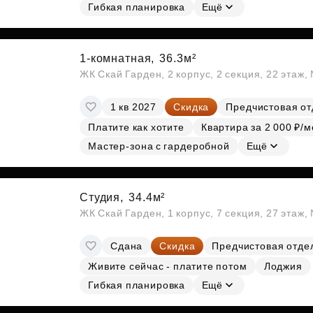
Гибкая планировка
Ещё
1-комнатная,
36.3м²
ЖК Скай Гарден, 2 корпус, 2 секция, 22 этаж
1 кв 2027
Скидка
Предчистовая от
Платите как хотите
Квартира за 2 000 ₽/м
Мастер-зона с гардеробной
Ещё
Студия,
34.4м²
ЖК Скай Гарден, 1 корпус, 7 секция, 27 этаж
Сдана
Скидка
Предчистовая отде
Живите сейчас - платите потом
Лоджия
Гибкая планировка
Ещё