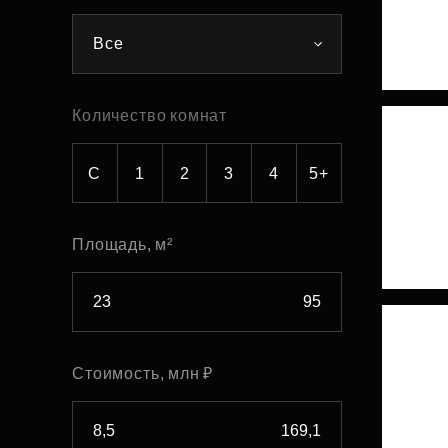
Рефинансирование
Все
Количество комнат
С
1
2
3
4
5+
Площадь, м²
Стоимость, млн ₽