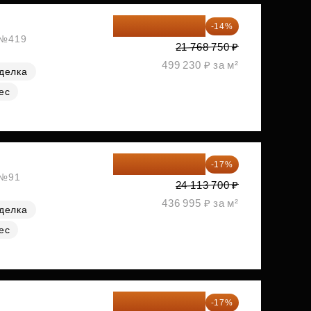
18 721 125 ₽
-14%
, №419
21 768 750 ₽
499 230 ₽ за м²
делка
ес
20 014 371 ₽
-17%
 №91
24 113 700 ₽
436 995 ₽ за м²
делка
ес
20 084 340 ₽
-17%