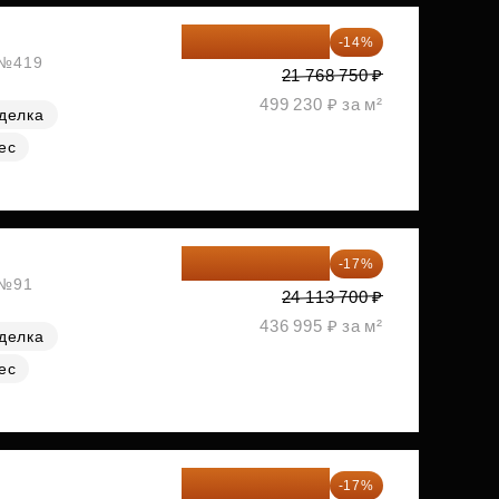
18 721 125 ₽
-14%
, №419
21 768 750 ₽
499 230 ₽ за м²
делка
ес
20 014 371 ₽
-17%
 №91
24 113 700 ₽
436 995 ₽ за м²
делка
ес
20 084 340 ₽
-17%