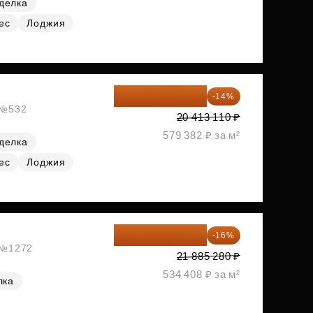
делка
ес
Лоджия
17 555 275 ₽
-14%
, №532
20 413 110 ₽
579 382 ₽ за м²
делка
ес
Лоджия
18 383 635 ₽
-16%
, №1272
21 885 280 ₽
534 408 ₽ за м²
лка