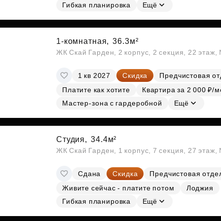
Гибкая планировка
Ещё
1-комнатная,
36.3м²
ЖК Скай Гарден, 2 корпус, 2 секция, 22 этаж
1 кв 2027
Скидка
Предчистовая от
Платите как хотите
Квартира за 2 000 ₽/м
Мастер-зона с гардеробной
Ещё
Студия,
34.4м²
ЖК Скай Гарден, 1 корпус, 7 секция, 27 этаж
Сдана
Скидка
Предчистовая отде
Живите сейчас - платите потом
Лоджия
Гибкая планировка
Ещё