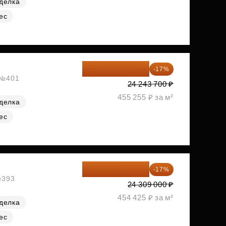
делка
ес
20 122 271 ₽
-17%
, №401
24 243 700 ₽
455 255 ₽ за м²
делка
ес
20 176 470 ₽
-17%
№393
24 309 000 ₽
454 425 ₽ за м²
делка
ес