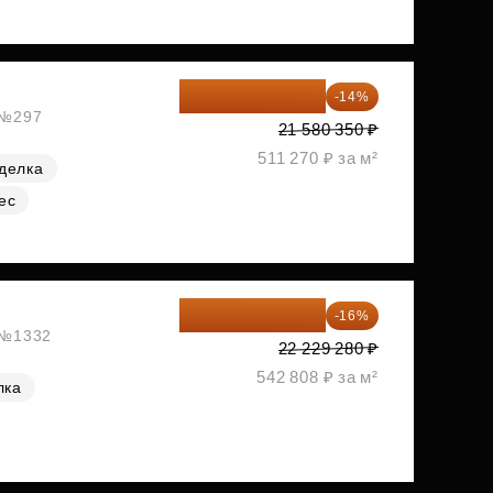
18 559 101 ₽
-14%
, №297
21 580 350 ₽
511 270 ₽ за м²
делка
ес
18 672 595 ₽
-16%
, №1332
22 229 280 ₽
542 808 ₽ за м²
лка