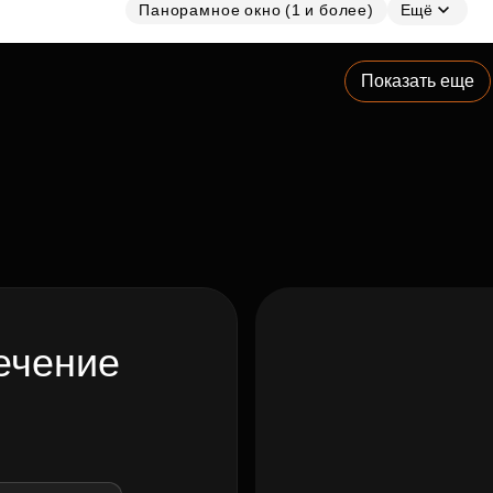
Панорамное окно (1 и более)
Ещё
Показать еще
ечение