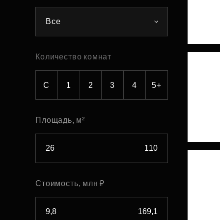
Рефинансирование
Все
Количество комнат
С
1
2
3
4
5+
Площадь, м²
Стоимость, млн ₽