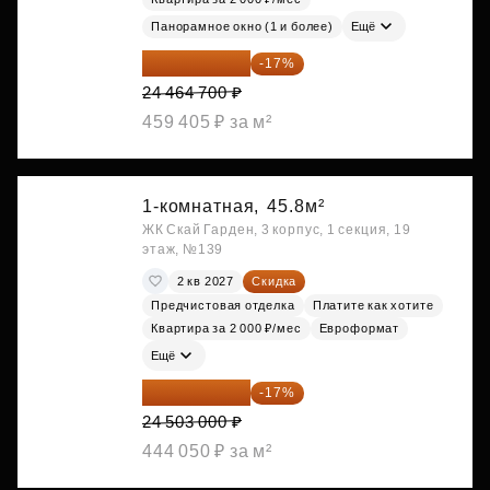
Панорамное окно (1 и более)
Ещё
20 305 701 ₽
-17%
24 464 700 ₽
459 405 ₽ за м²
1-комнатная,
45.8м²
ЖК Скай Гарден, 3 корпус, 1 секция, 19
этаж, №139
2 кв 2027
Скидка
Предчистовая отделка
Платите как хотите
Квартира за 2 000 ₽/мес
Евроформат
Ещё
20 337 490 ₽
-17%
24 503 000 ₽
444 050 ₽ за м²