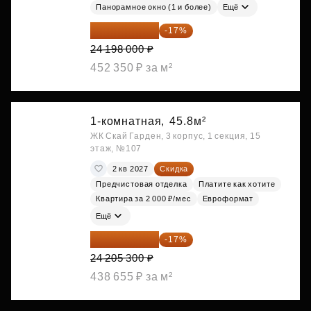
Панорамное окно (1 и более)
Ещё
20 084 340 ₽
-17%
24 198 000 ₽
452 350 ₽ за м²
1-комнатная,
45.8м²
ЖК Скай Гарден, 3 корпус, 1 секция, 15
этаж, №107
2 кв 2027
Скидка
Предчистовая отделка
Платите как хотите
Квартира за 2 000 ₽/мес
Евроформат
Ещё
20 090 399 ₽
-17%
24 205 300 ₽
438 655 ₽ за м²