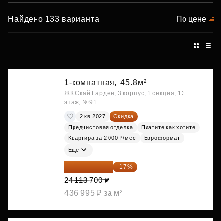
Найдено 133 варианта
По цене
1-комнатная,
45.8м²
ЖК Скай Гарден, 3 корпус, 1 секция, 13
этаж, №91
2 кв 2027
Скидка
Предчистовая отделка
Платите как хотите
Квартира за 2 000 ₽/мес
Евроформат
Ещё
20 014 371 ₽
-17%
24 113 700 ₽
436 995 ₽ за м²