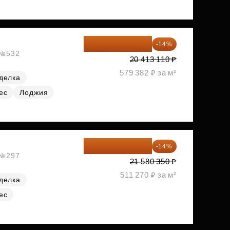
17 555 275 ₽
-14%
, №532
20 413 110 ₽
579 382 ₽ за м²
делка
ес
Лоджия
18 559 101 ₽
-14%
, №297
21 580 350 ₽
511 270 ₽ за м²
делка
ес