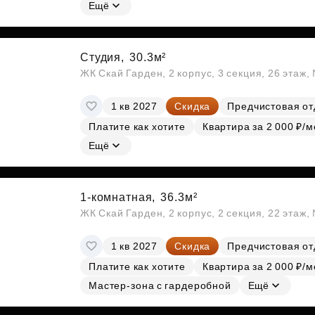
Субсидии
Ещё
Студия,
30.3м²
ЖК Скай Гарден, 2 корпус, 3 секция, 26 этаж
1 кв 2027
Скидка
Предчистовая от
Платите как хотите
Квартира за 2 000 ₽/м
Ещё
1-комнатная,
36.3м²
ЖК Скай Гарден, 2 корпус, 2 секция, 22 этаж
1 кв 2027
Скидка
Предчистовая от
Платите как хотите
Квартира за 2 000 ₽/м
Мастер-зона с гардеробной
Ещё