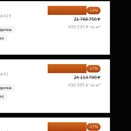
18 721 125 ₽
-14%
, №419
21 768 750 ₽
499 230 ₽ за м²
делка
ес
20 014 371 ₽
-17%
 №91
24 113 700 ₽
436 995 ₽ за м²
делка
ес
20 084 340 ₽
-17%