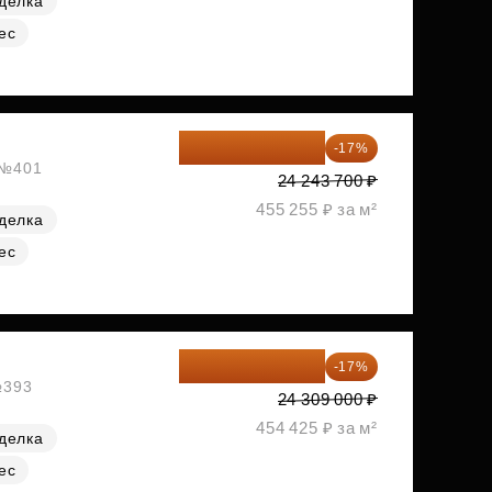
делка
ес
20 122 271 ₽
-17%
, №401
24 243 700 ₽
455 255 ₽ за м²
делка
ес
20 176 470 ₽
-17%
№393
24 309 000 ₽
454 425 ₽ за м²
делка
ес