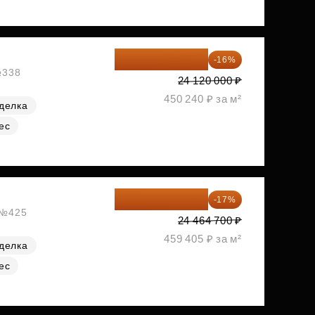
20 260 800 ₽
-16%
№338
24 120 000 ₽
450 240 ₽ за м²
делка
ес
20 305 701 ₽
-17%
, №425
24 464 700 ₽
459 405 ₽ за м²
делка
ес