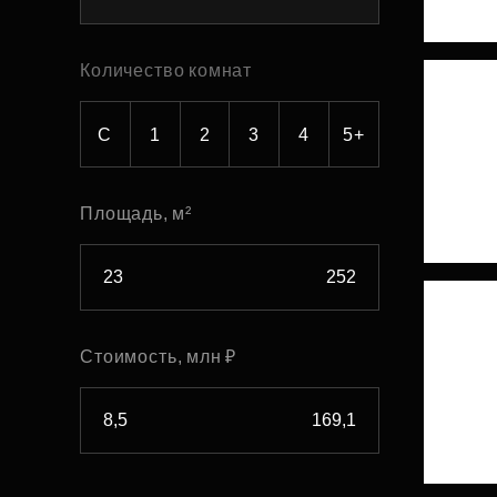
Рефинансирование
Количество комнат
С
1
2
3
4
5+
Площадь, м²
Стоимость, млн ₽