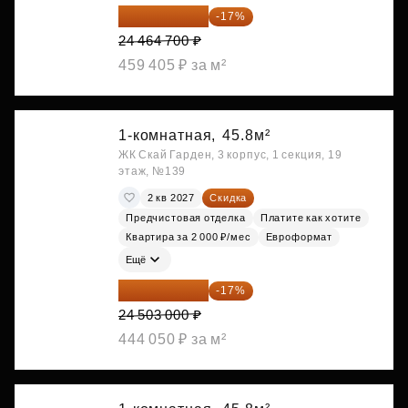
20 305 701 ₽
-17%
24 464 700 ₽
459 405 ₽ за м²
1-комнатная,
45.8м²
ЖК Скай Гарден, 3 корпус, 1 секция, 19
этаж, №139
2 кв 2027
Скидка
Предчистовая отделка
Платите как хотите
Квартира за 2 000 ₽/мес
Евроформат
Ещё
20 337 490 ₽
-17%
24 503 000 ₽
444 050 ₽ за м²