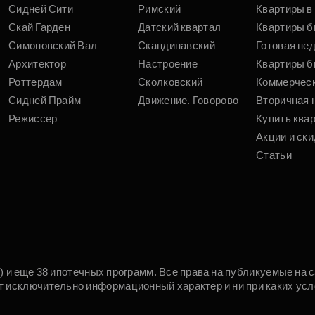
Сидней Сити
Римский
Квартиры в 
Скай Гарден
Датский квартал
Квартиры б
Симоновский Вал
Скандинавский
Готовая не
Архитектор
Настроение
Квартиры б
Роттердам
Сколковский
Коммерчес
Сидней Прайм
Движение. Говорово
Вторичная 
Режиссер
Купить ква
Акции и ски
Статьи
5) и еще 38 ипотечных программ. Все права на публикуемые на
т исключительно информационный характер и ни при каких усл