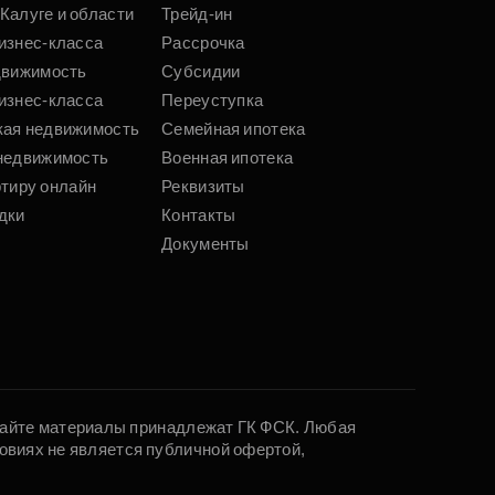
Калуге и области
Трейд-ин
изнес-класса
Рассрочка
движимость
Субсидии
изнес-класса
Переуступка
кая недвижимость
Семейная ипотека
недвижимость
Военная ипотека
ртиру онлайн
Реквизиты
дки
Контакты
Документы
 сайте материалы принадлежат ГК ФСК. Любая
овиях не является публичной офертой,