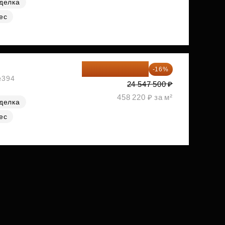
делка
ес
20 619 900 ₽
-16%
№394
24 547 500 ₽
458 220 ₽ за м²
делка
ес