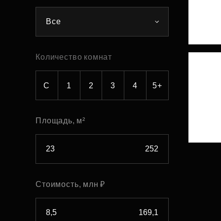
Рефинансирование
Все
Количество комнат
С
1
2
3
4
5+
Площадь, м²
Стоимость, млн ₽