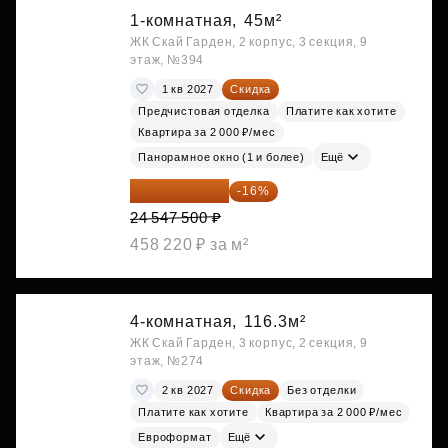
1-комнатная,
45м²
ЖК Скай Гарден, 2 корпус, 3 секция, 9
этаж, №394
1 кв 2027
Скидка
Предчистовая отделка
Платите как хотите
Квартира за 2 000 ₽/мес
Панорамное окно (1 и более)
Ещё
20 619 900 ₽
-16%
24 547 500 ₽
458 220 ₽ за м²
4-комнатная,
116.3м²
ЖК Скай Гарден, 3 корпус, 2 секция, 9
этаж, №274
2 кв 2027
Скидка
Без отделки
Платите как хотите
Квартира за 2 000 ₽/мес
Евроформат
Ещё