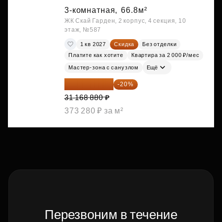
3-комнатная,
66.8м²
ЖК Скай Гарден, 2 корпус, 4 секция, 10
этаж, №587
1 кв 2027
Скидка
Без отделки
Платите как хотите
Квартира за 2 000 ₽/мес
Мастер-зона с санузлом
Ещё
24 935 104 ₽
-20%
31 168 880 ₽
373 280 ₽ за м²
Перезвоним в течение