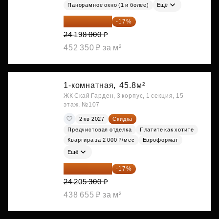
Панорамное окно (1 и более)
Ещё
20 084 340 ₽
-17%
24 198 000 ₽
452 350 ₽ за м²
1-комнатная,
45.8м²
ЖК Скай Гарден, 3 корпус, 1 секция, 15
этаж, №107
2 кв 2027
Скидка
Предчистовая отделка
Платите как хотите
Квартира за 2 000 ₽/мес
Евроформат
Ещё
20 090 399 ₽
-17%
24 205 300 ₽
438 655 ₽ за м²