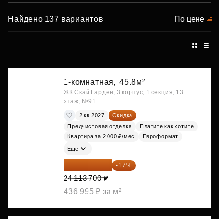
Найдено 137 вариантов
По цене
1-комнатная,
45.8м²
ЖК Скай Гарден, 3 корпус, 1 секция, 13
этаж, №91
2 кв 2027
Скидка
Предчистовая отделка
Платите как хотите
Квартира за 2 000 ₽/мес
Евроформат
Ещё
20 014 371 ₽
-17%
24 113 700 ₽
436 995 ₽ за м²