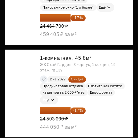
Панорамное окно (1 и более)
Ещё
20 305 701 ₽
-17%
24 464 700 ₽
459 405 ₽ за м²
1-комнатная,
45.8м²
ЖК Скай Гарден, 3 корпус, 1 секция, 19
этаж, №139
2 кв 2027
Скидка
Предчистовая отделка
Платите как хотите
Квартира за 2 000 ₽/мес
Евроформат
Ещё
20 337 490 ₽
-17%
24 503 000 ₽
444 050 ₽ за м²