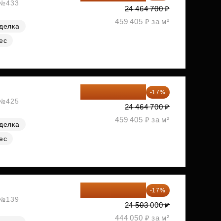
, №433
24 464 700 ₽
459 405 ₽ за м²
делка
ес
20 305 701 ₽
-17%
, №425
24 464 700 ₽
459 405 ₽ за м²
делка
ес
20 337 490 ₽
-17%
, №139
24 503 000 ₽
444 050 ₽ за м²