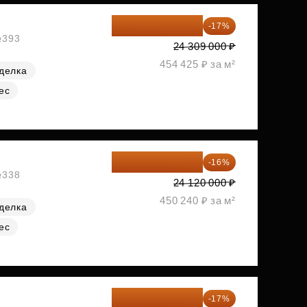
20 176 470 ₽
-17%
№393
24 309 000 ₽
454 425 ₽ за м²
делка
ес
20 260 800 ₽
-16%
№338
24 120 000 ₽
450 240 ₽ за м²
делка
ес
20 305 701 ₽
-17%