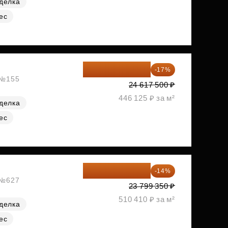
делка
ес
20 432 525 ₽
-17%
, №155
24 617 500 ₽
446 125 ₽ за м²
делка
ес
20 467 441 ₽
-14%
, №627
23 799 350 ₽
510 410 ₽ за м²
делка
ес