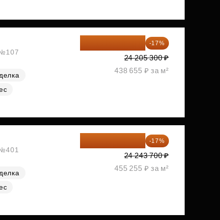
20 090 399 ₽
-17%
, №107
24 205 300 ₽
438 655 ₽ за м²
делка
ес
20 122 271 ₽
-17%
, №401
24 243 700 ₽
455 255 ₽ за м²
делка
ес