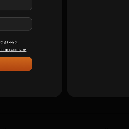
ых данных
нные рассылки