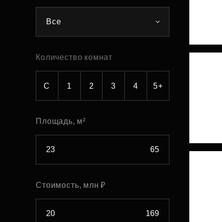
Рефинансирование
Все
Количество комнат
С
1
2
3
4
5+
Площадь, м²
Стоимость, млн ₽