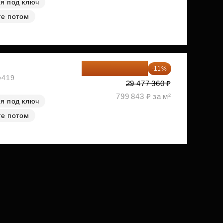
я под ключ
те потом
26 234 850 ₽
-11%
№419
29 477 360 ₽
799 843 ₽ за м²
я под ключ
те потом