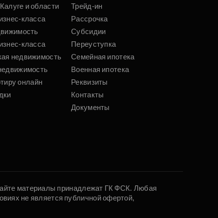
Калуге и области
Трейд-ин
изнес-класса
Рассрочка
движимость
Субсидии
изнес-класса
Переуступка
кая недвижимость
Семейная ипотека
недвижимость
Военная ипотека
ртиру онлайн
Реквизиты
дки
Контакты
Документы
 сайте материалы принадлежат ГК ФСК. Любая
овиях не является публичной офертой,