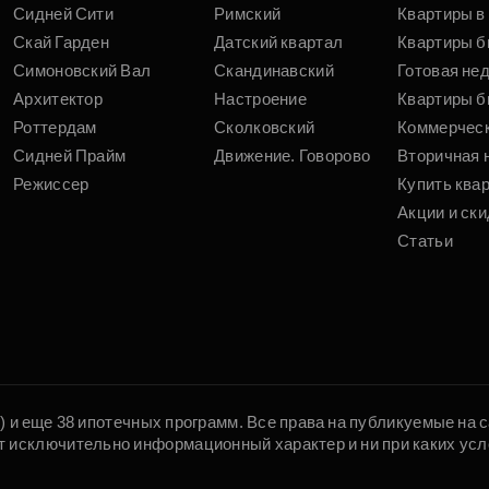
Сидней Сити
Римский
Квартиры в 
Скай Гарден
Датский квартал
Квартиры б
Симоновский Вал
Скандинавский
Готовая не
Архитектор
Настроение
Квартиры б
Роттердам
Сколковский
Коммерчес
Сидней Прайм
Движение. Говорово
Вторичная 
Режиссер
Купить ква
Акции и ски
Статьи
5) и еще 38 ипотечных программ. Все права на публикуемые на
т исключительно информационный характер и ни при каких усл