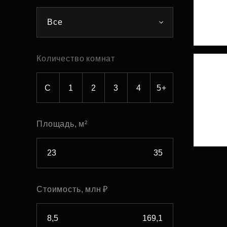
Рефинансирование
Все
Количество комнат
С
1
2
3
4
5+
Площадь, м²
Стоимость, млн ₽