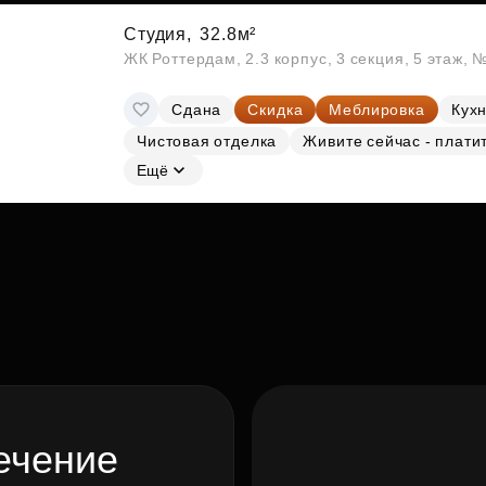
Студия,
32.8м²
ЖК Роттердам, 2.3 корпус, 3 секция, 5 этаж, 
Сдана
Скидка
Меблировка
Кухн
Чистовая отделка
Живите сейчас - плати
Ещё
ечение