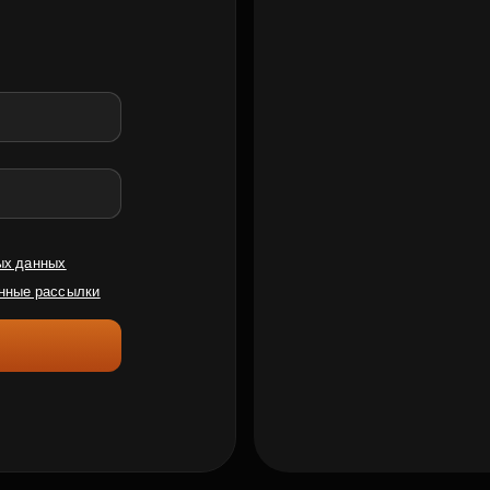
ых данных
нные рассылки