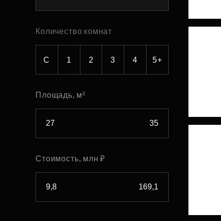
Рефинансирование
Количество комнат
С
1
2
3
4
5+
Площадь, м²
Стоимость, млн ₽