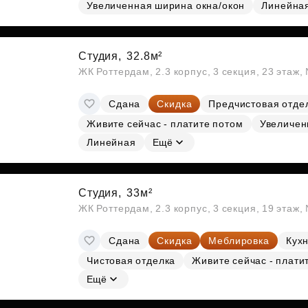
Субсидии
Увеличенная ширина окна/окон
Линейна
Студия,
32.8м²
ЖК Роттердам, 2.3 корпус, 3 секция, 23 этаж
Сдана
Скидка
Предчистовая отде
Живите сейчас - платите потом
Увеличен
Линейная
Ещё
Студия,
33м²
ЖК Роттердам, 2.3 корпус, 3 секция, 19 этаж
Сдана
Скидка
Меблировка
Кухн
Чистовая отделка
Живите сейчас - плати
Ещё