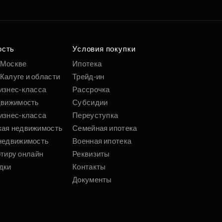
ость
Условия покупки
 Москве
Ипотека
Калуге и области
Трейд-ин
изнес-класса
Рассрочка
движимость
Субсидии
изнес-класса
Переуступка
кая недвижимость
Семейная ипотека
недвижимость
Военная ипотека
ртиру онлайн
Реквизиты
дки
Контакты
Документы