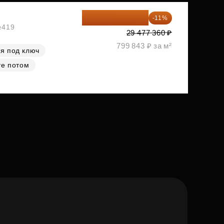
26 234 850 ₽
-11%
№419
29 477 360 ₽
799 843 ₽ за м²
я под ключ
те потом