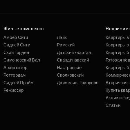
Жилые комплексы
Недвижим
Амбер Сити
Лэйк
Квартиры в
Сидней Сити
Римский
Квартиры в 
Скай Гарден
Датский квартал
Квартиры б
Симоновский Вал
Скандинавский
Готовая не
Архитектор
Настроение
Квартиры б
Роттердам
Сколковский
Коммерчес
Сидней Прайм
Движение. Говорово
Вторичная 
Режиссер
Купить ква
Акции и ски
Статьи