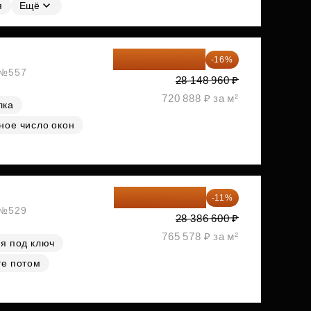
я
Ещё
23 645 126 ₽
-16%
, №557
28 148 960 ₽
720 888 ₽ за м²
лка
ное число окон
25 264 074 ₽
-11%
, №529
28 386 600 ₽
765 578 ₽ за м²
я под ключ
те потом