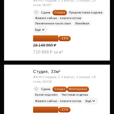
ЖК Роттердам, 2.3 корпус, 3 секция, 23
этаж, №557
Сдана
Скидка
Предчистовая отделка
Живите сейчас - платите потом
Увеличенное число окон
Линейная
Ещё
23 645 126 ₽
-16%
28 148 960 ₽
720 888 ₽ за м²
Студия,
33м²
ЖК Роттердам, 2.3 корпус, 3 секция, 19
этаж, №529
Сдана
Скидка
Меблировка
Кухня под ключ
Чистовая отделка
Живите сейчас - платите потом
Ещё
25 264 074 ₽
-11%