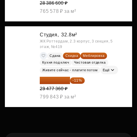
28 386 600 ₽
765 578 ₽ за м²
Студия,
32.8м²
ЖК Роттердам, 2.3 корпус, 3 секция, 5
этаж, №419
Сдана
Скидка
Меблировка
Кухня под ключ
Чистовая отделка
Живите сейчас - платите потом
Ещё
26 234 850 ₽
-11%
29 477 360 ₽
799 843 ₽ за м²