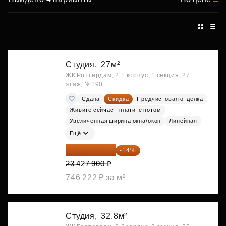
Студия,
27м²
ЖК Роттердам, 2.1 корпус, 1 секция, 27
этаж, №190
Сдана
Скидка
Предчистовая отделка
Живите сейчас - платите потом
Увеличенная ширина окна/окон
Линейная
Ещё
20 147 994 ₽
-14%
23 427 900 ₽
746 222 ₽ за м²
Студия,
32.8м²