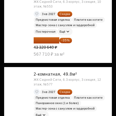
ЖК Сидней Сити, 6.3 корпус, 3 секция, 10
этаж, №553
3 кв 2027
Скидка
Предчистовая отделка
Платите как хотите
Мастер-зона с санузлом и гардеробной
Постирочная
Ещё
28 158 416 ₽
-35%
43 320 640 ₽
567 710 ₽ за м²
2-комнатная,
49.8м²
ЖК Сидней Сити, 6.3 корпус, 3 секция, 12
этаж, №577
3 кв 2027
Скидка
Предчистовая отделка
Платите как хотите
Панорамное окно (1 и более)
Мастер-зона с санузлом и гардеробной
Ещё