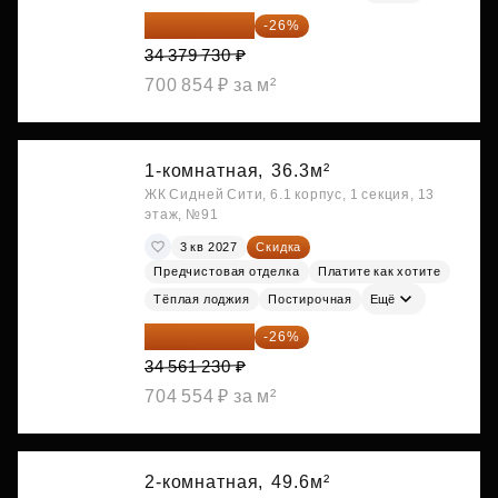
25 441 000 ₽
-26%
34 379 730 ₽
700 854 ₽ за м²
1-комнатная,
36.3м²
ЖК Сидней Сити, 6.1 корпус, 1 секция, 13
этаж, №91
3 кв 2027
Скидка
Предчистовая отделка
Платите как хотите
Тёплая лоджия
Постирочная
Ещё
25 575 310 ₽
-26%
34 561 230 ₽
704 554 ₽ за м²
2-комнатная,
49.6м²