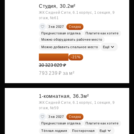
Студия,
30.2м²
ЖК Сидней Сити, 6.1 корпус, 1 секция, 9
этаж, №61
3 кв 2027
Скидка
Предчистовая отделка
Платите как хотите
Можно оборудовать рабочее место
Можно добавить спальное место
Ещё
23 955 818 ₽
-21%
30 323 820 ₽
793 239 ₽ за м²
1-комнатная,
36.3м²
ЖК Сидней Сити, 6.1 корпус, 1 секция, 9
этаж, №59
3 кв 2027
Скидка
Предчистовая отделка
Платите как хотите
Тёплая лоджия
Постирочная
Ещё