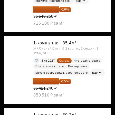
Увеличенное число окон
Ещё
29 861 370 ₽
-16%
35 549 250 ₽
716 100 ₽ за м²
1-комнатная,
35.4м²
ЖК Сидней Сити, 6.2 корпус, 2 секция, 3
этаж, №231
3 кв 2027
Скидка
Чистовая отделка
Платите как хотите
Постирочная
Можно оборудовать рабочее место
Ещё
30 108 054 ₽
-15%
35 421 240 ₽
850 510 ₽ за м²
1-комнатная,
39.2м²