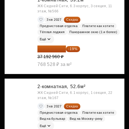
ЖК Сидней Сити, 6.3 корпус, 3 секция, 11
этаж, №566
3 кв 2027
Скидка
Предчистовая отделка
Платите как хотите
Тёплая лоджия
Панорамное окно (1 и более)
Ещё
30 126 298 ₽
-19%
37 192 960 ₽
768 528 ₽ за м²
2-комнатная,
52.6м²
ЖК Сидней Сити, 6.1 корпус, 1 секция, 22
этаж, №167
3 кв 2027
Скидка
Предчистовая отделка
Платите как хотите
Вид на бульвар
Вид на Москву-реку
Ещё