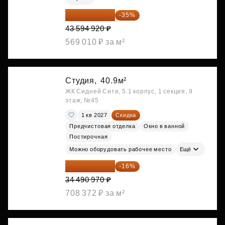
28 336 698 ₽
-35%
43 594 920 ₽
569 010 ₽ за м²
Студия,
40.9м²
ЖК Сидней Сити, 5.1 корпус, 1 секция, 9
этаж, №45
1 кв 2027
Скидка
Предчистовая отделка
Окно в ванной
Постирочная
Можно оборудовать рабочее место
Ещё
28 972 415 ₽
-16%
34 490 970 ₽
708 372 ₽ за м²