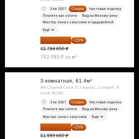
3 кв 2027
Скидка
Чистовая отделка
Платите как хотите
Вид на Москву-реку
Мастер-зона с санузлом и гардеробной
Ещё
36 366 953 ₽
-15%
42 784 650 ₽
782 085 ₽ за м²
3-комнатная,
61.4м²
ЖК Сидней Сити, 6.2 корпус, 2 секция, 9
этаж, №283
3 кв 2027
Скидка
Чистовая отделка
Платите как хотите
Вид на Москву-реку
Мастер-зона с санузлом
Ещё
44 199 711 ₽
-15%
51 999 660 ₽