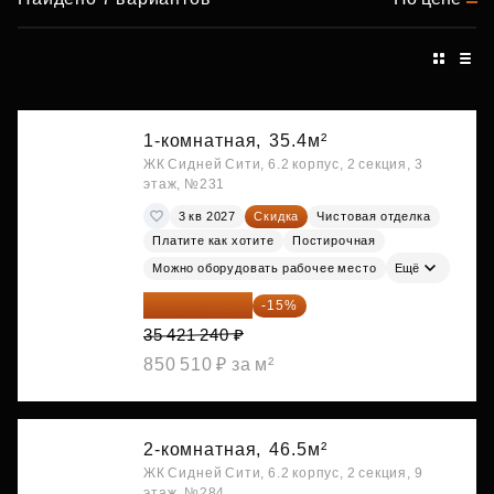
1-комнатная,
35.4м²
ЖК Сидней Сити, 6.2 корпус, 2 секция, 3
этаж, №231
3 кв 2027
Скидка
Чистовая отделка
Платите как хотите
Постирочная
Можно оборудовать рабочее место
Ещё
30 108 054 ₽
-15%
35 421 240 ₽
850 510 ₽ за м²
2-комнатная,
46.5м²
ЖК Сидней Сити, 6.2 корпус, 2 секция, 9
этаж, №284