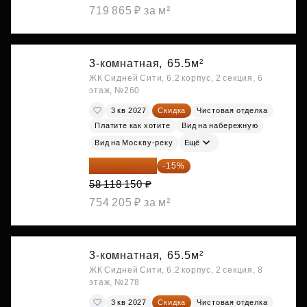
719 865 ₽ за м²
3-комнатная,
65.5м²
ЖК Сидней Сити, 6.2 корпус, 2 секция, 6
этаж, №260
3 кв 2027
Скидка
Чистовая отделка
Платите как хотите
Вид на набережную
Вид на Москву-реку
Ещё
49 400 428 ₽
-15%
58 118 150 ₽
754 205 ₽ за м²
3-комнатная,
65.5м²
ЖК Сидней Сити, 6.2 корпус, 2 секция, 8
этаж, №278
3 кв 2027
Скидка
Чистовая отделка