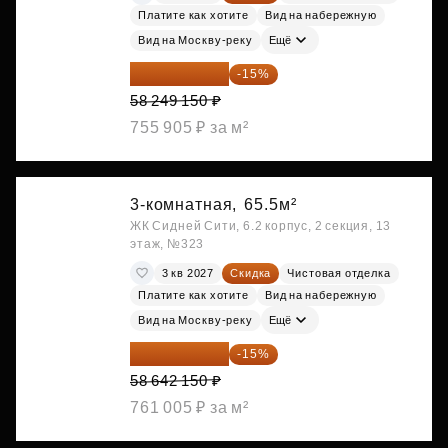
Платите как хотите
Вид на набережную
Вид на Москву-реку
Ещё
49 511 778 ₽
-15%
58 249 150 ₽
755 905 ₽ за м²
3-комнатная,
65.5м²
ЖК Сидней Сити, 6.2 корпус, 2 секция, 13
этаж, №323
3 кв 2027
Скидка
Чистовая отделка
Платите как хотите
Вид на набережную
Вид на Москву-реку
Ещё
49 845 828 ₽
-15%
58 642 150 ₽
761 005 ₽ за м²