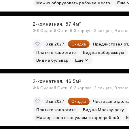
Можно оборудовать рабочее место
Ещё
2-комнатная,
57.4м²
ЖК Сидней Сити, 6.3 корпус, 3 секция, 9 эта
3 кв 2027
Скидка
Предчистовая от
Платите как хотите
Вид на набережную
Вид на бульвар
Ещё
2-комнатная,
46.5м²
ЖК Сидней Сити, 6.2 корпус, 2 секция, 9 эта
3 кв 2027
Скидка
Чистовая отделк
Платите как хотите
Вид на Москву-реку
Мастер-зона с санузлом и гардеробной
Е