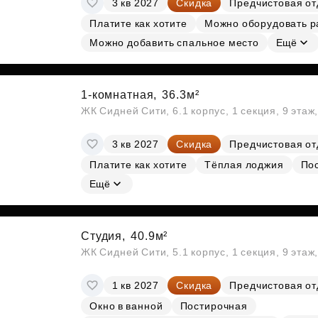
3 кв 2027
Скидка
Предчистовая от
Субсидии
Платите как хотите
Можно оборудовать р
Можно добавить спальное место
Ещё
1-комнатная,
36.3м²
ЖК Сидней Сити, 6.1 корпус, 1 секция, 9 этаж
3 кв 2027
Скидка
Предчистовая от
Платите как хотите
Тёплая лоджия
По
Ещё
Студия,
40.9м²
ЖК Сидней Сити, 5.1 корпус, 1 секция, 9 этаж
1 кв 2027
Скидка
Предчистовая от
Окно в ванной
Постирочная