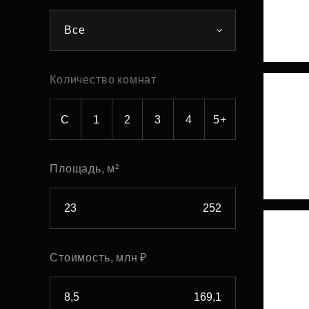
Рефинансирование
Все
Количество комнат
С
1
2
3
4
5+
Площадь, м²
Стоимость, млн ₽