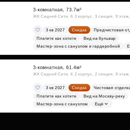
3-комнатная,
73.7м²
ЖК Сидней Сити, 6.3 корпус, 3 секция, 9 эта
3 кв 2027
Скидка
Предчистовая от
Платите как хотите
Вид на бульвар
Мастер-зона с санузлом и гардеробной
Е
3-комнатная,
61.4м²
ЖК Сидней Сити, 6.2 корпус, 2 секция, 9 эта
3 кв 2027
Скидка
Чистовая отделк
Платите как хотите
Вид на Москву-реку
Мастер-зона с санузлом
Ещё