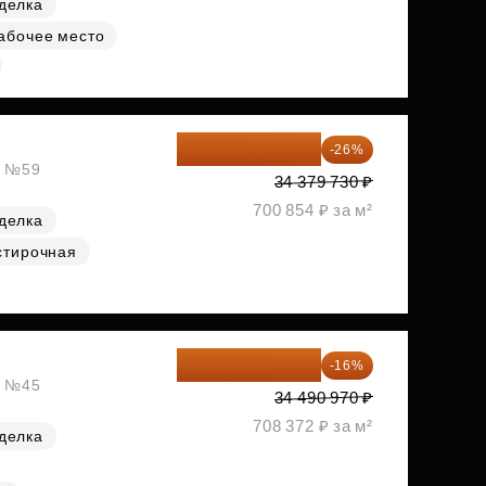
делка
абочее место
25 441 000 ₽
-26%
, №59
34 379 730 ₽
700 854 ₽ за м²
делка
стирочная
28 972 415 ₽
-16%
, №45
34 490 970 ₽
708 372 ₽ за м²
делка