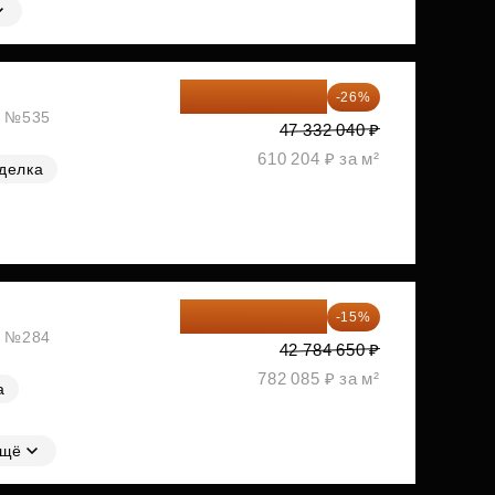
35 025 710 ₽
-26%
ж, №535
47 332 040 ₽
610 204 ₽ за м²
делка
36 366 953 ₽
-15%
ж, №284
42 784 650 ₽
782 085 ₽ за м²
а
щё