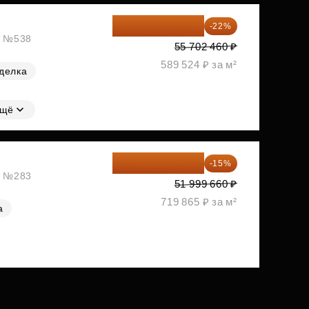
43 447 919 ₽
-22%
ж, №538
55 702 460 ₽
589 524 ₽ за м²
делка
щё
44 199 711 ₽
-15%
ж, №283
51 999 660 ₽
719 865 ₽ за м²
а