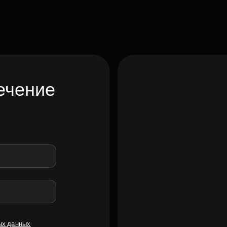
ечение
ых данных