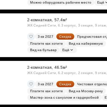
Можно оборудовать рабочее место
Ещё
2-комнатная,
57.4м²
ЖК Сидней Сити, 6.3 корпус, 3 секция, 9 эта
3 кв 2027
Скидка
Предчистовая от
Платите как хотите
Вид на набережную
Вид на бульвар
Ещё
2-комнатная,
46.5м²
ЖК Сидней Сити, 6.2 корпус, 2 секция, 9 эта
3 кв 2027
Скидка
Чистовая отделк
Платите как хотите
Вид на Москву-реку
Мастер-зона с санузлом и гардеробной
Е