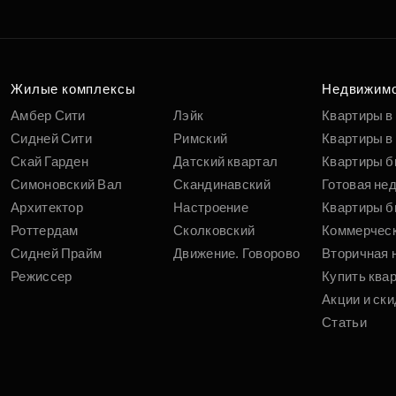
Жилые комплексы
Недвижим
Амбер Сити
Лэйк
Квартиры в
Сидней Сити
Римский
Квартиры в 
Скай Гарден
Датский квартал
Квартиры б
Симоновский Вал
Скандинавский
Готовая не
Архитектор
Настроение
Квартиры б
Роттердам
Сколковский
Коммерчес
Сидней Прайм
Движение. Говорово
Вторичная 
Режиссер
Купить ква
Акции и ски
Статьи