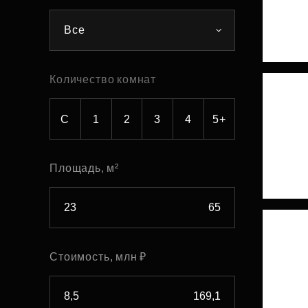
Рефинансирование
Все
Количество комнат
С
1
2
3
4
5+
Площадь, м²
Стоимость, млн ₽