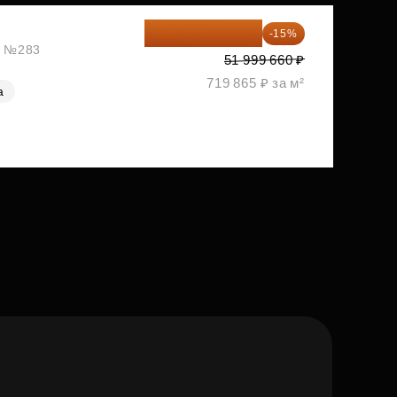
44 199 711 ₽
-15%
ж, №283
51 999 660 ₽
719 865 ₽ за м²
а