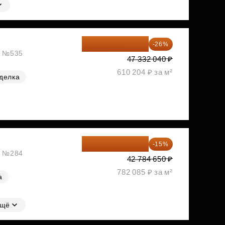
35 025 710 ₽
-26%
ж, №535
47 332 040 ₽
610 204 ₽ за м²
делка
36 366 953 ₽
-15%
ж, №284
42 784 650 ₽
782 085 ₽ за м²
а
щё