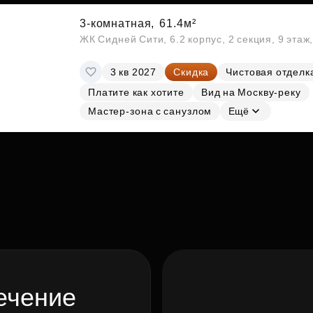
3-комнатная,
61.4м²
ЖК Сидней Сити, 6.2 корпус, 2 секция, 9 эта
3 кв 2027
Скидка
Чистовая отделк
Платите как хотите
Вид на Москву-реку
Мастер-зона с санузлом
Ещё
ечение