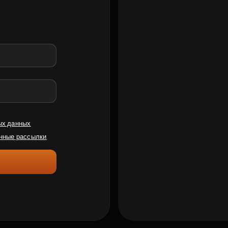
ых данных
нные рассылки