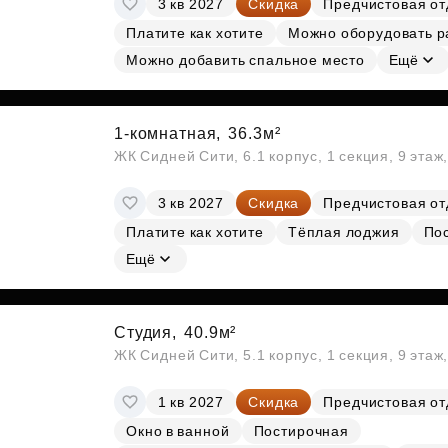
3 кв 2027
Скидка
Предчистовая от
Субсидии
Платите как хотите
Можно оборудовать р
Можно добавить спальное место
Ещё
1-комнатная,
36.3м²
ЖК Сидней Сити, 6.1 корпус, 1 секция, 9 этаж
3 кв 2027
Скидка
Предчистовая от
Платите как хотите
Тёплая лоджия
По
Ещё
Студия,
40.9м²
ЖК Сидней Сити, 5.1 корпус, 1 секция, 9 этаж
1 кв 2027
Скидка
Предчистовая от
Окно в ванной
Постирочная