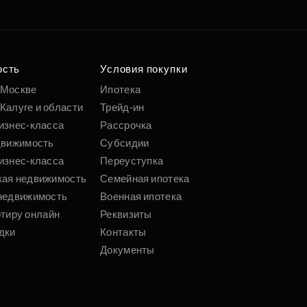
ость
Условия покупки
 Москве
Ипотека
Калуге и области
Трейд-ин
изнес-класса
Рассрочка
движимость
Субсидии
изнес-класса
Переуступка
кая недвижимость
Семейная ипотека
недвижимость
Военная ипотека
ртиру онлайн
Реквизиты
дки
Контакты
Документы