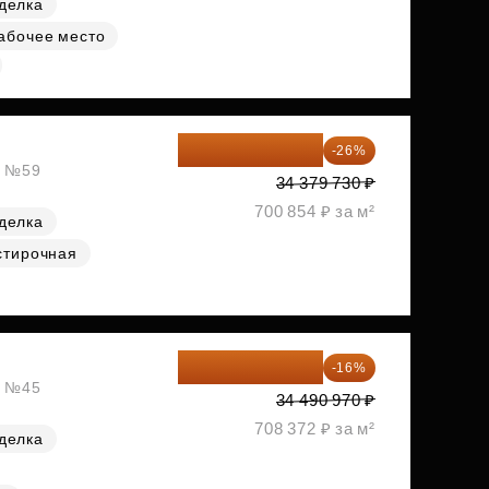
делка
абочее место
25 441 000 ₽
-26%
, №59
34 379 730 ₽
700 854 ₽ за м²
делка
стирочная
28 972 415 ₽
-16%
, №45
34 490 970 ₽
708 372 ₽ за м²
делка