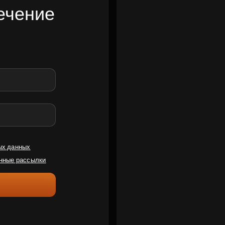
ечение
ых данных
нные рассылки