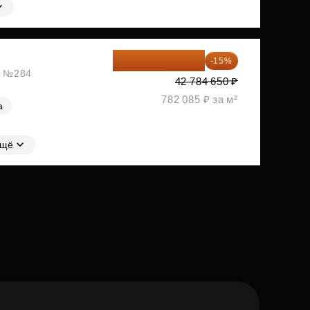
36 366 953 ₽
-15%
ж, №284
42 784 650 ₽
782 085 ₽ за м²
а
щё