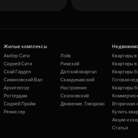
Жилые комплексы
Недвижим
Амбер Сити
Лэйк
Квартиры в
Сидней Сити
Римский
Квартиры в 
Скай Гарден
Датский квартал
Квартиры б
Симоновский Вал
Скандинавский
Готовая не
Архитектор
Настроение
Квартиры б
Роттердам
Сколковский
Коммерчес
Сидней Прайм
Движение. Говорово
Вторичная 
Режиссер
Купить ква
Акции и ски
Статьи