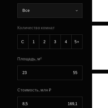
Рефинансирование
Все
Количество комнат
С
1
2
3
4
5+
Площадь, м²
Стоимость, млн ₽