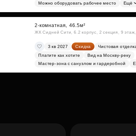
Можно оборудовать рабочее место
Ещё
2-комнатная,
46.5м²
ЖК Сидней Сити, 6.2 корпус, 2 секция, 9 эта
3 кв 2027
Скидка
Чистовая отделк
Платите как хотите
Вид на Москву-реку
Мастер-зона с санузлом и гардеробной
Е