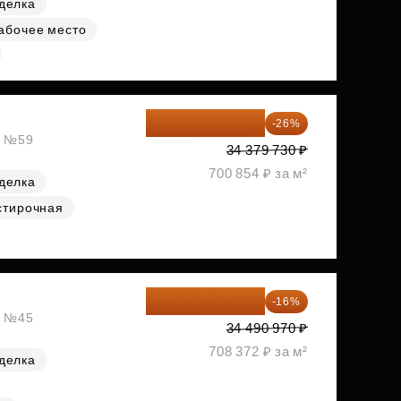
делка
абочее место
25 441 000 ₽
-26%
, №59
34 379 730 ₽
700 854 ₽ за м²
делка
стирочная
28 972 415 ₽
-16%
, №45
34 490 970 ₽
708 372 ₽ за м²
делка