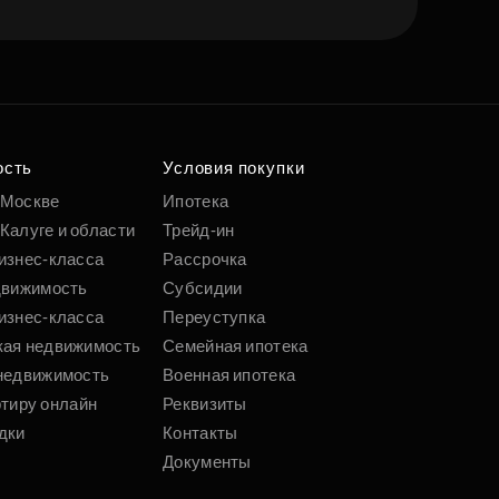
ость
Условия покупки
 Москве
Ипотека
Калуге и области
Трейд-ин
изнес-класса
Рассрочка
движимость
Субсидии
изнес-класса
Переуступка
кая недвижимость
Семейная ипотека
недвижимость
Военная ипотека
ртиру онлайн
Реквизиты
дки
Контакты
Документы