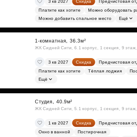
3 кв 2027
Скидка
Предчистовая от
Субсидии
Платите как хотите
Можно оборудовать р
Можно добавить спальное место
Ещё
1-комнатная,
36.3м²
ЖК Сидней Сити, 6.1 корпус, 1 секция, 9 этаж
3 кв 2027
Скидка
Предчистовая от
Платите как хотите
Тёплая лоджия
По
Ещё
Студия,
40.9м²
ЖК Сидней Сити, 5.1 корпус, 1 секция, 9 этаж
1 кв 2027
Скидка
Предчистовая от
Окно в ванной
Постирочная