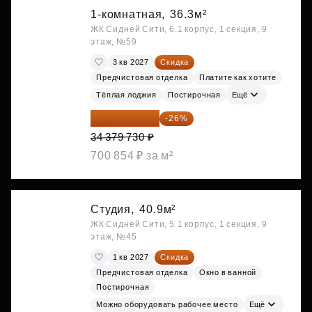
1-комнатная,
36.3м²
ЖК Сидней Сити, 6.1 корпус, 1 секция, 9
этаж, №59
3 кв 2027
Скидка
Предчистовая отделка
Платите как хотите
Тёплая лоджия
Постирочная
Ещё
25 441 000 ₽
-26%
34 379 730 ₽
700 854 ₽ за м²
Студия,
40.9м²
ЖК Сидней Сити, 5.1 корпус, 1 секция, 9
этаж, №45
1 кв 2027
Скидка
Предчистовая отделка
Окно в ванной
Постирочная
Можно оборудовать рабочее место
Ещё