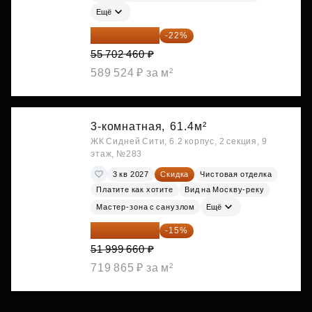
Ещё
43 447 919 ₽
-22%
55 702 460 ₽
589 524 ₽ за м²
3-комнатная,
61.4м²
ЖК Сидней Сити, 6.2 корпус, 2 секция, 9
этаж, №283
3 кв 2027
Скидка
Чистовая отделка
Платите как хотите
Вид на Москву-реку
Мастер-зона с санузлом
Ещё
44 199 711 ₽
-15%
51 999 660 ₽
719 865 ₽ за м²