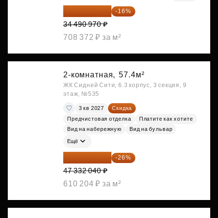
28 972 415 ₽
-16%
34 490 970 ₽
708 372 ₽ за м²
2-комнатная,
57.4м²
ЖК Сидней Сити, 6.3 корпус, 3 секция, 9
этаж, №535
3 кв 2027
Скидка
Предчистовая отделка
Платите как хотите
Вид на набережную
Вид на бульвар
Ещё
35 025 710 ₽
-26%
47 332 040 ₽
610 204 ₽ за м²