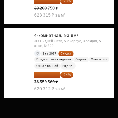
30 230 778 ₽
-23%
39 260 750 ₽
623 315 ₽ за м²
4-комнатная,
93.8м²
ЖК Сидней Сити, 5.2 корпус, 3 секция, 5
этаж, №329
1 кв 2027
Скидка
Предчистовая отделка
Лоджия
Окна в пол
Окно в ванной
Ещё
58 185 266 ₽
-24%
76 559 560 ₽
620 312 ₽ за м²