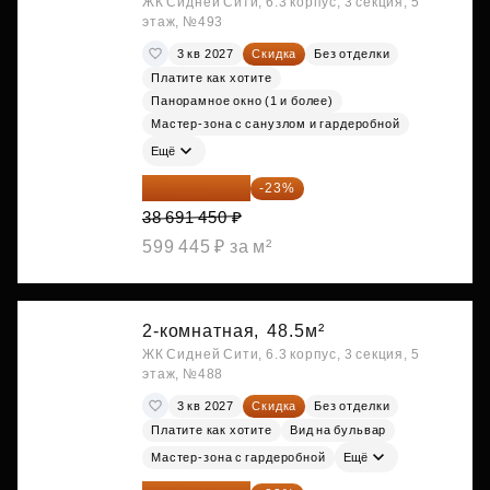
ЖК Сидней Сити, 6.3 корпус, 3 секция, 5
этаж, №493
3 кв 2027
Скидка
Без отделки
Платите как хотите
Панорамное окно (1 и более)
Мастер-зона с санузлом и гардеробной
Ещё
29 792 417 ₽
-23%
38 691 450 ₽
599 445 ₽ за м²
2-комнатная,
48.5м²
ЖК Сидней Сити, 6.3 корпус, 3 секция, 5
этаж, №488
3 кв 2027
Скидка
Без отделки
Платите как хотите
Вид на бульвар
Мастер-зона с гардеробной
Ещё