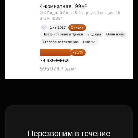
4-комнатная,
99м²
ЖК Сидней Сити, 5.2 корпус, 3 секция, 10
этаж, №384
1 кв 2027
Скидка
Предчистовая отделка
Лоджия
Окна в пол
Угловое остекление
Ещё
59 001 624 ₽
-21%
74 685 600 ₽
595 976 ₽ за м²
Перезвоним в течение