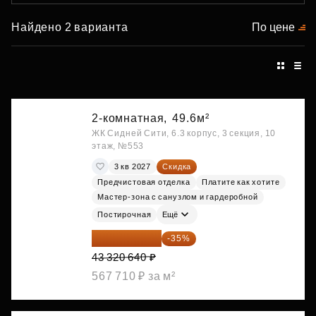
Найдено 2 варианта
По цене
2-комнатная,
49.6м²
ЖК Сидней Сити, 6.3 корпус, 3 секция, 10
этаж, №553
3 кв 2027
Скидка
Предчистовая отделка
Платите как хотите
Мастер-зона с санузлом и гардеробной
Постирочная
Ещё
28 158 416 ₽
-35%
43 320 640 ₽
567 710 ₽ за м²