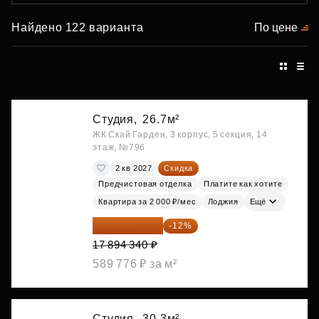
Найдено 122 варианта
По цене
Студия,
26.7м²
ЖК Скай Гарден, 3 корпус, 5 секция, 14
этаж, №796
2 кв 2027
Скидка
Предчистовая отделка
Платите как хотите
Квартира за 2 000 ₽/мес
Лоджия
Ещё
15 747 019 ₽
-12%
17 894 340 ₽
589 776 ₽ за м²
Студия,
30.3м²