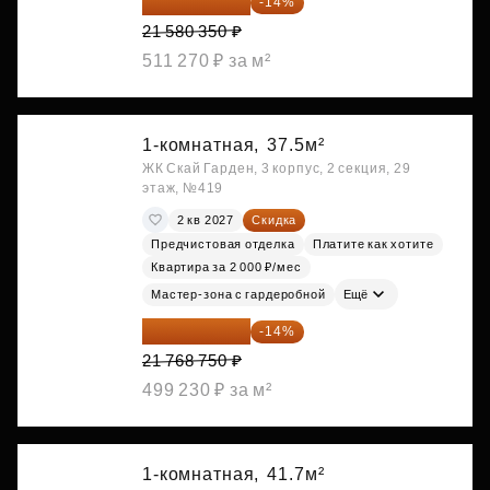
18 559 101 ₽
-14%
21 580 350 ₽
511 270 ₽ за м²
1-комнатная,
37.5м²
ЖК Скай Гарден, 3 корпус, 2 секция, 29
этаж, №419
2 кв 2027
Скидка
Предчистовая отделка
Платите как хотите
Квартира за 2 000 ₽/мес
Мастер-зона с гардеробной
Ещё
18 721 125 ₽
-14%
21 768 750 ₽
499 230 ₽ за м²
1-комнатная,
41.7м²