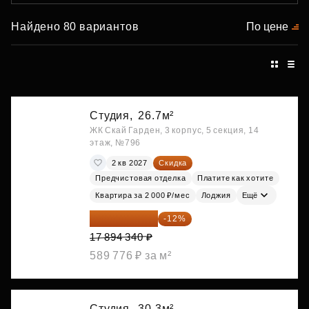
Найдено 80 вариантов
По цене
Студия,
26.7м²
ЖК Скай Гарден, 3 корпус, 5 секция, 14
этаж, №796
2 кв 2027
Скидка
Предчистовая отделка
Платите как хотите
Квартира за 2 000 ₽/мес
Лоджия
Ещё
15 747 019 ₽
-12%
17 894 340 ₽
589 776 ₽ за м²
Студия,
30.3м²