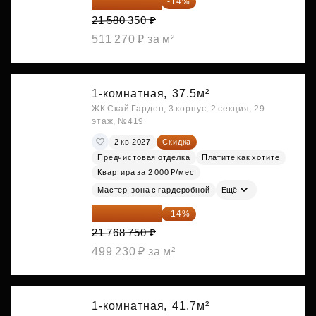
18 559 101 ₽
-14%
21 580 350 ₽
511 270 ₽ за м²
1-комнатная,
37.5м²
ЖК Скай Гарден, 3 корпус, 2 секция, 29
этаж, №419
2 кв 2027
Скидка
Предчистовая отделка
Платите как хотите
Квартира за 2 000 ₽/мес
Мастер-зона с гардеробной
Ещё
18 721 125 ₽
-14%
21 768 750 ₽
499 230 ₽ за м²
1-комнатная,
41.7м²