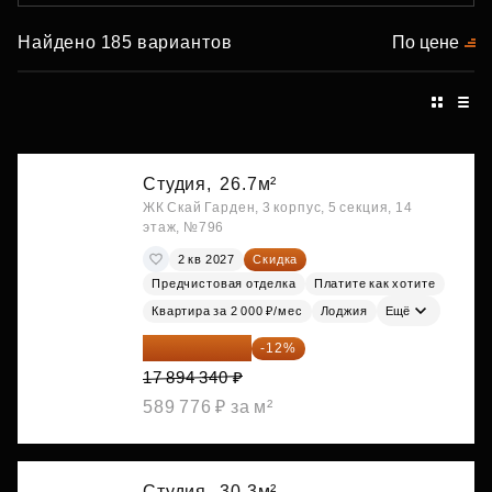
Найдено 185 вариантов
По цене
Студия,
26.7м²
ЖК Скай Гарден, 3 корпус, 5 секция, 14
этаж, №796
2 кв 2027
Скидка
Предчистовая отделка
Платите как хотите
Квартира за 2 000 ₽/мес
Лоджия
Ещё
15 747 019 ₽
-12%
17 894 340 ₽
589 776 ₽ за м²
Студия,
30.3м²