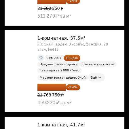
18 559 101 ₽
-14%
21 580 350 ₽
511 270 ₽ за м²
1-комнатная,
37.5м²
ЖК Скай Гарден, 3 корпус, 2 секция, 29
этаж, №419
2 кв 2027
Скидка
Предчистовая отделка
Платите как хотите
Квартира за 2 000 ₽/мес
Мастер-зона с гардеробной
Ещё
18 721 125 ₽
-14%
21 768 750 ₽
499 230 ₽ за м²
1-комнатная,
41.7м²