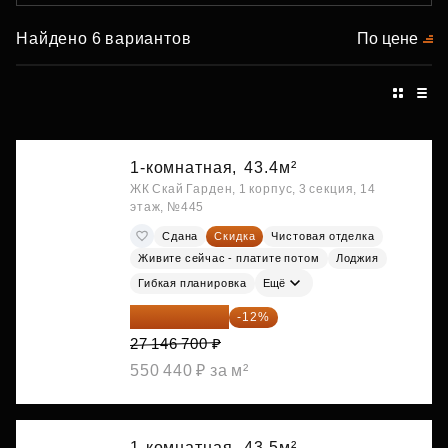
Найдено 6 вариантов
По цене
1-комнатная,
43.4м²
ЖК Скай Гарден, 1 корпус, 3 секция, 14
этаж, №445
Сдана
Скидка
Чистовая отделка
Живите сейчас - платите потом
Лоджия
Гибкая планировка
Ещё
23 889 096 ₽
-12%
27 146 700 ₽
550 440 ₽ за м²
1-комнатная,
43.5м²