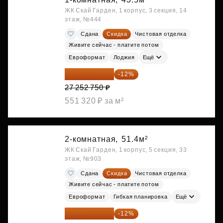
ЖК Скай Гарден, 1 корпус, 3 секция, 14
этаж, №444
Сдана
Скидка
Чистовая отделка
Живите сейчас - платите потом
Евроформат
Лоджия
Ещё
23 982 420 ₽
-12%
27 252 750 ₽
551 320 ₽ за м²
2-комнатная,
51.4м²
ЖК Скай Гарден, 1 корпус, 5 секция, 33
этаж, №903
Сдана
Скидка
Чистовая отделка
Живите сейчас - платите потом
Евроформат
Гибкая планировка
Ещё
28 315 232 ₽
-12%