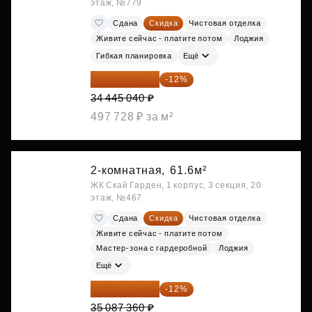
этаж, №779
Сдана
Скидка
Чистовая отделка
Живите сейчас - платите потом
Лоджия
Гибкая планировка
Ещё
30 311 635 ₽
-12%
34 445 040 ₽
497 728 ₽ за м²
2-комнатная,
61.6м²
ЖК Скай Гарден, 1 корпус, 3 секция, 20
этаж, №467
Сдана
Скидка
Чистовая отделка
Живите сейчас - платите потом
Мастер-зона с гардеробной
Лоджия
Ещё
30 876 877 ₽
-12%
35 087 360 ₽