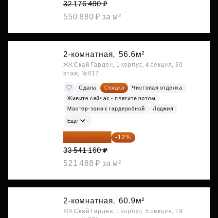
32 176 400 ₽
550 880 ₽ за м²
2-комнатная,
56.6м²
ЖК Скай Гарден, 1 корпус, 4 секция, 30
этаж, №617
Сдана
Скидка
Чистовая отделка
Живите сейчас - платите потом
Мастер-зона с гардеробной
Лоджия
Ещё
29 516 221 ₽
-12%
33 541 160 ₽
521 488 ₽ за м²
2-комнатная,
60.9м²
ЖК Скай Гарден, 1 корпус, 5 секция, 19