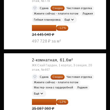
этаж, №779
Сдана
Скидка
Чистовая отделка
Живите сейчас - платите потом
Лоджия
Гибкая планировка
Ещё
30 311 635 ₽
-12%
34 445 040 ₽
497 728 ₽ за м²
2-комнатная,
61.6м²
ЖК Скай Гарден, 1 корпус, 3 секция, 20
этаж, №467
Сдана
Скидка
Чистовая отделка
Живите сейчас - платите потом
Мастер-зона с гардеробной
Лоджия
Ещё
30 876 877 ₽
-12%
35 087 360 ₽