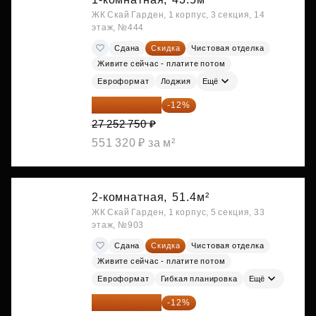
ЖК Скай Гарден, 1 корпус, 3 секция, 14
этаж, №444
Сдана
Скидка
Чистовая отделка
Живите сейчас - платите потом
Евроформат
Лоджия
Ещё
23 982 420 ₽
-12%
27 252 750 ₽
551 320 ₽ за м²
2-комнатная,
51.4м²
ЖК Скай Гарден, 1 корпус, 5 секция, 33
этаж, №903
Сдана
Скидка
Чистовая отделка
Живите сейчас - платите потом
Евроформат
Гибкая планировка
Ещё
28 315 232 ₽
-12%