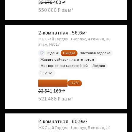
32 176 400 ₽
550 880 ₽ за м²
2-комнатная,
56.6м²
ЖК Скай Гарден, 1 корпус, 4 секция, 30
этаж, №617
Сдана
Скидка
Чистовая отделка
Живите сейчас - платите потом
Мастер-зона с гардеробной
Лоджия
Ещё
29 516 221 ₽
-12%
33 541 160 ₽
521 488 ₽ за м²
2-комнатная,
60.9м²
ЖК Скай Гарден, 1 корпус, 5 секция, 19