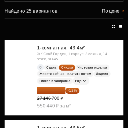
Найдено 25 вариантов
По цене
1-комнатная,
43.4м²
ЖК Скай Гарден, 1 корпус, 3 секция, 14
этаж, №445
Сдана
Скидка
Чистовая отделка
Живите сейчас - платите потом
Лоджия
Гибкая планировка
Ещё
23 889 096 ₽
-12%
27 146 700 ₽
550 440 ₽ за м²
1-комнатная,
43.5м²