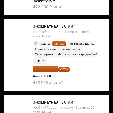
41 264 540 ₽
472 208 ₽ за м²
3-комнатная,
76.9м²
ЖК Скай Гарден, 1 корпус, 5 секция, 13
этаж, №720
Сдана
Скидка
Чистовая отделка
Живите сейчас - платите потом
Евроформат
Мастер-зона с гардеробной
Ещё
36 414 303 ₽
-12%
41 379 890 ₽
473 528 ₽ за м²
3-комнатная,
76.9м²
ЖК Скай Гарден, 1 корпус, 5 секция, 19
этаж, №774