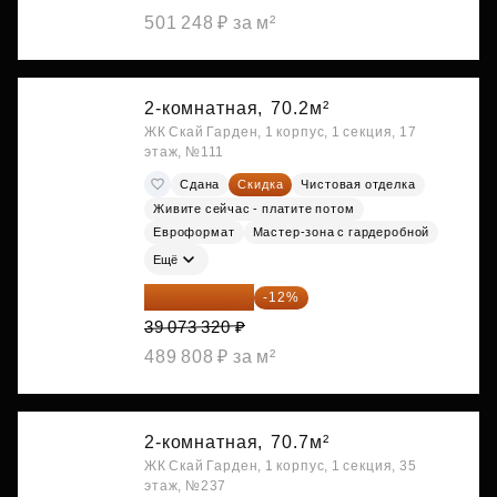
501 248 ₽ за м²
2-комнатная,
70.2м²
ЖК Скай Гарден, 1 корпус, 1 секция, 17
этаж, №111
Сдана
Скидка
Чистовая отделка
Живите сейчас - платите потом
Евроформат
Мастер-зона с гардеробной
Ещё
34 384 522 ₽
-12%
39 073 320 ₽
489 808 ₽ за м²
2-комнатная,
70.7м²
ЖК Скай Гарден, 1 корпус, 1 секция, 35
этаж, №237