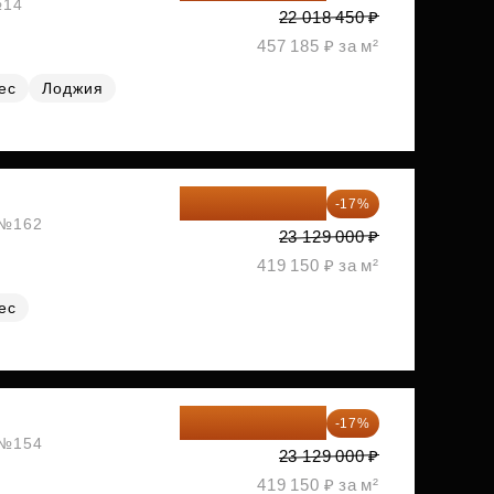
№14
22 018 450 ₽
457 185 ₽ за м²
ес
Лоджия
19 197 070 ₽
-17%
, №162
23 129 000 ₽
419 150 ₽ за м²
ес
19 197 070 ₽
-17%
, №154
23 129 000 ₽
419 150 ₽ за м²