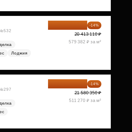
17 555 275 ₽
-14%
, №532
20 413 110 ₽
579 382 ₽ за м²
делка
ес
Лоджия
18 559 101 ₽
-14%
, №297
21 580 350 ₽
511 270 ₽ за м²
делка
ес