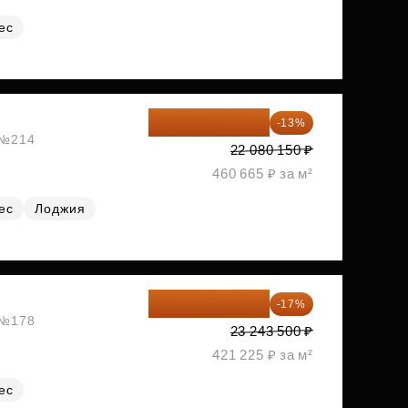
ес
19 209 731 ₽
-13%
, №214
22 080 150 ₽
460 665 ₽ за м²
ес
Лоджия
19 292 105 ₽
-17%
, №178
23 243 500 ₽
421 225 ₽ за м²
ес