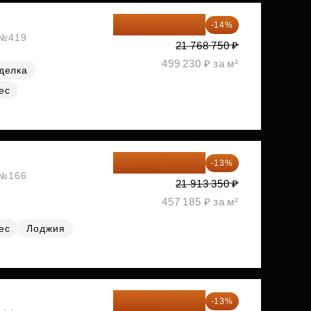
18 721 125 ₽
-14%
, №419
21 768 750 ₽
499 230 ₽ за м²
делка
ес
19 064 615 ₽
-13%
, №166
21 913 350 ₽
457 185 ₽ за м²
ес
Лоджия
19 156 052 ₽
-13%