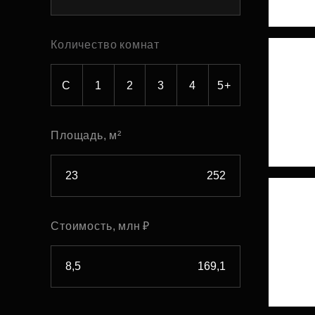
Рефинансирование
Количество комнат
С
1
2
3
4
5+
Площадь, м²
Стоимость, млн ₽