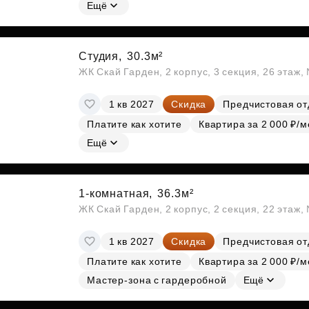
Субсидии
Ещё
Студия,
30.3м²
ЖК Скай Гарден, 2 корпус, 3 секция, 26 этаж
1 кв 2027
Скидка
Предчистовая от
Платите как хотите
Квартира за 2 000 ₽/м
Ещё
1-комнатная,
36.3м²
ЖК Скай Гарден, 2 корпус, 2 секция, 22 этаж
1 кв 2027
Скидка
Предчистовая от
Платите как хотите
Квартира за 2 000 ₽/м
Мастер-зона с гардеробной
Ещё