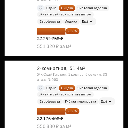
Сдана
Скидка
Чистовая отделка
Живите сейчас - платите потом
Евроформат
Лоджия
Ещё
23 982 420 ₽
-12%
27 252 750 ₽
551 320 ₽ за м²
2-комнатная,
51.4м²
ЖК Скай Гарден, 1 корпус, 5 секция, 33
этаж, №903
Сдана
Скидка
Чистовая отделка
Живите сейчас - платите потом
Евроформат
Гибкая планировка
Ещё
28 315 232 ₽
-12%
32 176 400 ₽
550 880 ₽ за м²