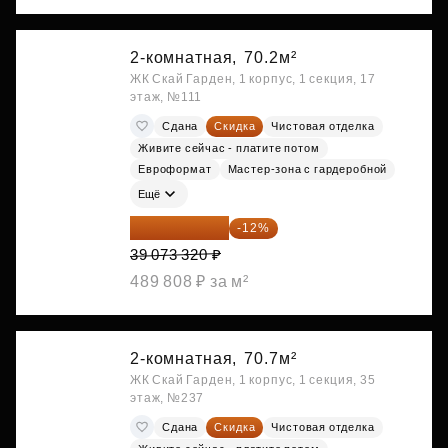
2-комнатная,
70.2м²
ЖК Скай Гарден, 1 корпус, 1 секция, 17
этаж, №111
Сдана
Скидка
Чистовая отделка
Живите сейчас - платите потом
Евроформат
Мастер-зона с гардеробной
Ещё
34 384 522 ₽
-12%
39 073 320 ₽
489 808 ₽ за м²
2-комнатная,
70.7м²
ЖК Скай Гарден, 1 корпус, 1 секция, 35
этаж, №237
Сдана
Скидка
Чистовая отделка