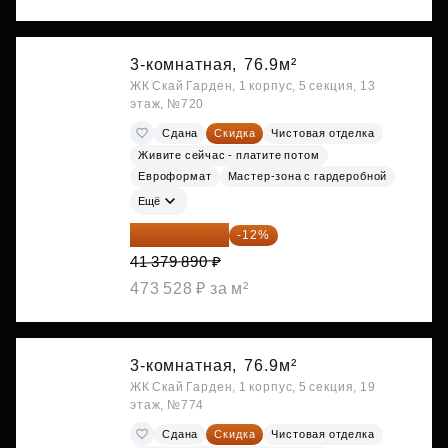
3-комнатная,
76.9м²
ЖК Скай Гарден, 1 корпус, 5 секция, 13
этаж, №720
Сдана
Скидка
Чистовая отделка
Живите сейчас - платите потом
Евроформат
Мастер-зона с гардеробной
Ещё
36 414 303 ₽
-12%
41 379 890 ₽
473 528 ₽ за м²
3-комнатная,
76.9м²
ЖК Скай Гарден, 1 корпус, 5 секция, 19
этаж, №774
Сдана
Скидка
Чистовая отделка