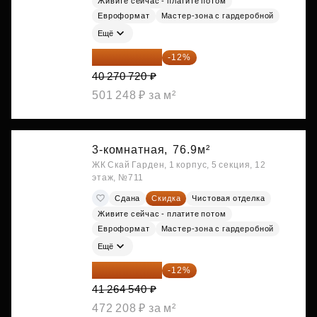
Живите сейчас - платите потом
Евроформат
Мастер-зона с гардеробной
Ещё
35 438 234 ₽
-12%
40 270 720 ₽
501 248 ₽ за м²
3-комнатная,
76.9м²
ЖК Скай Гарден, 1 корпус, 5 секция, 12
этаж, №711
Сдана
Скидка
Чистовая отделка
Живите сейчас - платите потом
Евроформат
Мастер-зона с гардеробной
Ещё
36 312 795 ₽
-12%
41 264 540 ₽
472 208 ₽ за м²