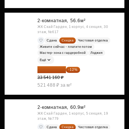
2-комнатная,
56.6м²
ЖК Скай Гарден, 1 корпус, 4 секция, 30
этаж, №617
Сдана
Скидка
Чистовая отделка
Живите сейчас - платите потом
Мастер-зона с гардеробной
Лоджия
Ещё
29 516 221 ₽
-12%
33 541 160 ₽
521 488 ₽ за м²
2-комнатная,
60.9м²
ЖК Скай Гарден, 1 корпус, 5 секция, 19
этаж, №779
Сдана
Скидка
Чистовая отделка