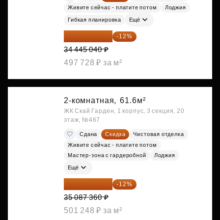
Живите сейчас - платите потом
Лоджия
Гибкая планировка
Ещё
30 311 635 ₽
-12%
34 445 040 ₽
497 728 ₽ за м²
2-комнатная,
61.6м²
ЖК Скай Гарден, 1 корпус, 3 секция, 20
этаж, №467
Сдана
Скидка
Чистовая отделка
Живите сейчас - платите потом
Мастер-зона с гардеробной
Лоджия
Ещё
30 876 877 ₽
-12%
35 087 360 ₽
501 248 ₽ за м²