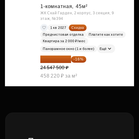
1-комнатная,
45м²
ЖК Скай Гарден, 2 корпус, 3 секция, 9
этаж, №394
1 кв 2027
Скидка
Предчистовая отделка
Платите как хотите
Квартира за 2 000 ₽/мес
Панорамное окно (1 и более)
Ещё
20 619 900 ₽
-16%
24 547 500 ₽
458 220 ₽ за м²