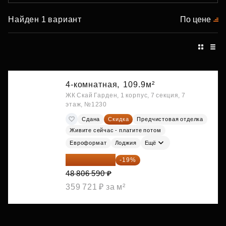
Найден 1 вариант
По цене
4-комнатная,
109.9м²
ЖК Скай Гарден, 1 корпус, 7 секция, 7
этаж, №1230
Сдана
Скидка
Предчистовая отделка
Живите сейчас - платите потом
Евроформат
Лоджия
Ещё
39 533 338 ₽
-19%
48 806 590 ₽
359 721 ₽ за м²